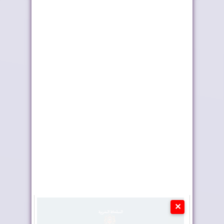
أحداث سبتة ومليلية ..
تختار أوطو هول موزعًا
وزارة الداخلي...
حصريًا لعلام...
✕