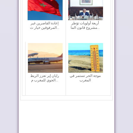
أربعة أولويات تؤطر
إعادة القاصرين غير
مشروع قانون الما...
المرفوقين خيار ث...
موجة الحر تستمر في
رايان إير تعزز الربط
المغرب
الجوي للمغرب م...
المغرب يعزز أسطوله
ملك إسبانيا يهنئ جلالة
الجوي لمكافحة حر...
الملك بمناسب...