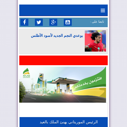
≡
: تابعنا على
بوعدي النجم الجديد لأسود الأطلس
المغرب يواصل كتابة التاريخ في المونديال
المغرب يعزز موقعه في صناعة الطيران
المغرب يجذب كبار المستثمرين
الرئيس الموريتاني يهنئ الملك بالعيد