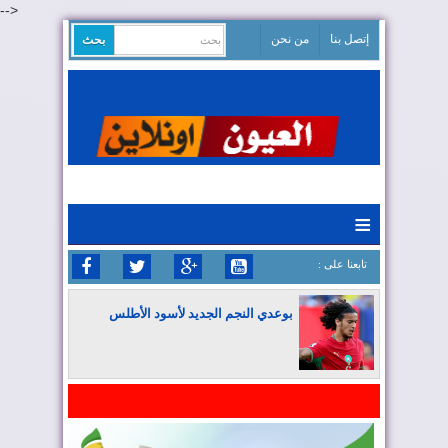
-->
إتصل بنا
من نحن
≡
: تابعنا على
بوعدي النجم الجديد لأسود الأطلس
المغرب يواصل كتابة التاريخ في المونديال