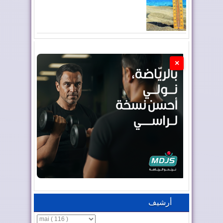
×
أرشيف