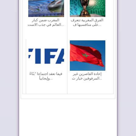
الفرق المغربية تتعرف
المغرب ضمن كبار
على منافسيها ف...
العالم في جذب الاست...
إعادة القاصرين غير
فيفا تعقد اجتماعا “بنّاءً
المرفوقين خيار ث...
وإيجابياً...
رايان إير تعزز الربط
أربعة أولويات تؤطر
الجوي للمغرب م...
مشروع قانون الما...