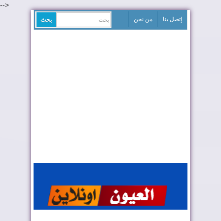
-->
إتصل بنا
من نحن