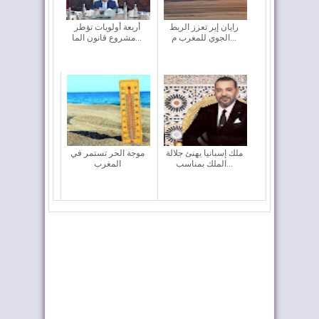
رايان إير تعزز الربط
أربعة أولويات تؤطر
الجوي للمغرب م...
مشروع قانون الما...
ملك إسبانيا يهنئ جلالة
موجة الحر تستمر في
الملك بمناسب...
المغرب
تختار أوطو هول موزعًا
المغرب يعزز أسطوله
حصريًا لعلام...
الجوي لمكافحة حر...