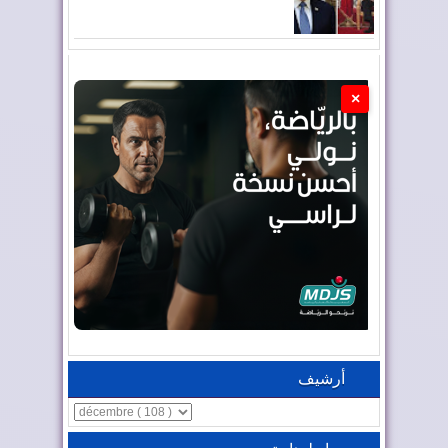
×
أرشيف