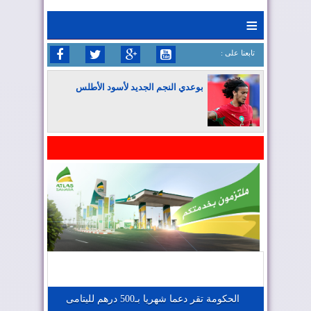
≡
: تابعنا على
بوعدي النجم الجديد لأسود الأطلس
المغرب يواصل كتابة التاريخ في المونديال
المغرب يعزز موقعه في صناعة الطيران
المغرب يجذب كبار المستثمرين
الحكومة تقر دعما شهريا بـ500 درهم لليتامى