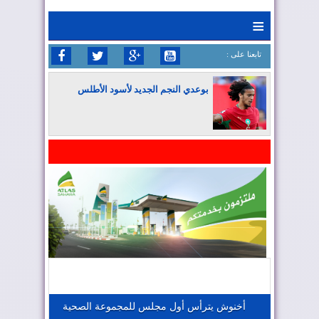
≡
: تابعنا على
بوعدي النجم الجديد لأسود الأطلس
المغرب يواصل كتابة التاريخ في المونديال
المغرب يعزز موقعه في صناعة الطيران
المغرب يجذب كبار المستثمرين
أخنوش يترأس أول مجلس للمجموعة الصحية