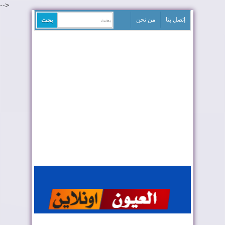
-->
إتصل بنا
من نحن