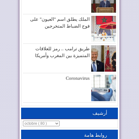
الملك يطلق اسم "العيون" على
فوج الضباط المتخرجين
طريق ترامب .. رمز للعلاقات
المتميزة بين المغرب وأمريكا
Coronavirus
أرشيف
روابط هامة