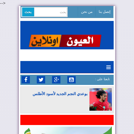
-->
إتصل بنا
من نحن
≡
: تابعنا على
بوعدي النجم الجديد لأسود الأطلس
المغرب يواصل كتابة التاريخ في المونديال