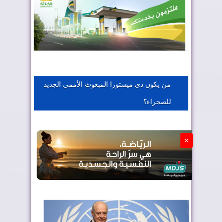
المغرب يعزز موقعه في صناعة الطيران
المغرب يجذب كبار المستثمرين
من يكون دي ميستورا المبعوث الأممي الجديد
للصحراء؟
الجزائر تستسلم لفرنسا
×