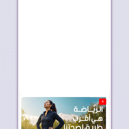
العيون تدشن مشاريع
العيون.. إطلاق مشاريع
تنموية كبرى
مائية وكهربائ...
×