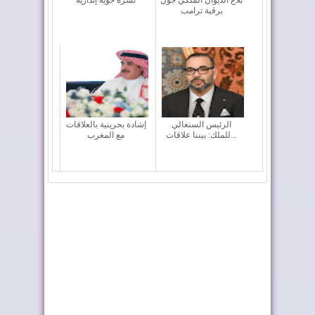
بلاغ الديوان الملكي حول
نشرة جوية إنذارية
برقية ترامب
الرئيس السنغالي
إشادة بحرينية بالعلاقات
للملك: بيننا علاقات...
مع المغرب
الملك يطلق اسم
طريق ترامب .. رمز
"العيون" على فوج
للعلاقات المتميزة...
الض...