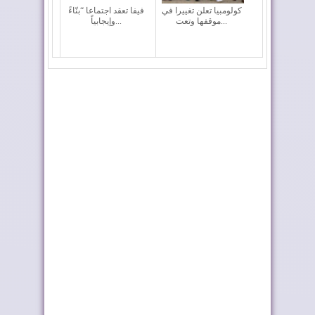
كولومبيا تعلن تغييرا في
فيفا تعقد اجتماعا “بنّاءً
موقفها وتعت...
وإيجابياً...
الملك يطلق اسم
طريق ترامب .. رمز
"العيون" على فوج
للعلاقات المتميزة...
الض...
العيون تدشن مشاريع
العيون.. إطلاق مشاريع
تنموية كبرى
مائية وكهربائ...