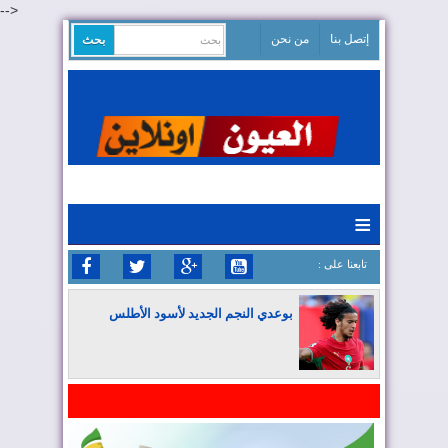
-->
إتصل بنا
من نحن
≡
: تابعنا على
بوعدي النجم الجديد لأسود الأطلس
المغرب يواصل كتابة التاريخ في المونديال