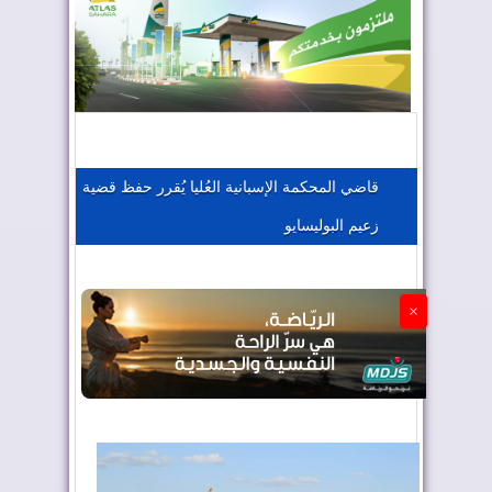
المغرب يعزز موقعه في صناعة الطيران
المغرب يجذب كبار المستثمرين
قاضي المحكمة الإسبانية العُليا يُقرر حفظ قضية
زعيم البوليسايو
الجزائر تستسلم لفرنسا
×