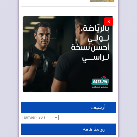
×
أرشيف
روابط هامة