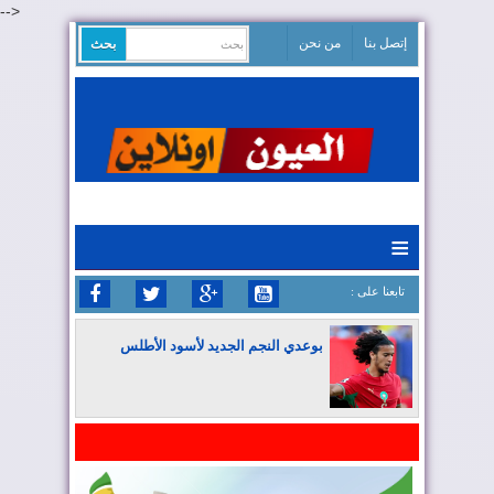
-->
إتصل بنا
من نحن
≡
: تابعنا على
بوعدي النجم الجديد لأسود الأطلس
المغرب يواصل كتابة التاريخ في المونديال