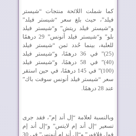
كما شملت اللائحة منتجات “شيستر
فيلد”، حيث بلغ سعر “شيستر فيلد”
و“شيستر فيلد ريتش” و“شيستر فيلد
بلو” و“شيستر فيلد أنونس” 29 درهمًا
للعلبة، بينما حُدد ثمن “شيستر فيلد
(25)” في 36 درهمًا، و“شيستر فيلد
(40)” في 58 درهمًا، و“شيستر فيلد
(100)” في 145 درهمًا، في حين استقر
سعر “شيستر فيلد أنونس سوفت باك”
عند 28 درهمًا
.
وبالنسبة لعلامة “إل أند إم”، فقد جرى
تسعير “إل أند إم لايتس” و“إل أند إم
فول فلافور” و“إل أند إم أنونس” في 30