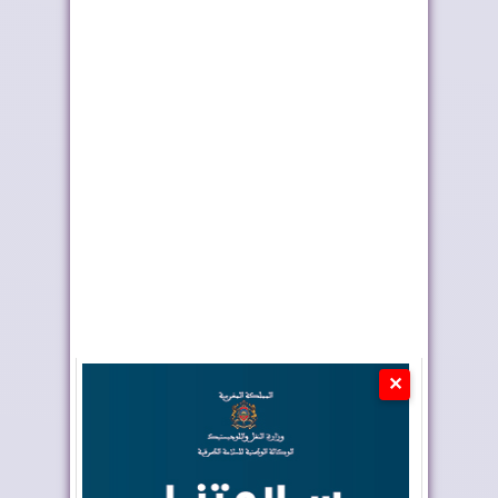
رايان إير تعزز الربط
أربعة أولويات تؤطر
الجوي للمغرب م...
مشروع قانون الما...
✕