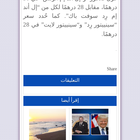
درهمًا، مقابل 28 درهمًا لكل من “إل أند
إم رِد سوفت باك”. كما حُدد سعر
“سينييتور رِد” و“سينييتور لايت” في 28
درهمًا
.
.
Share
التعليقات
إقرأ أيضا