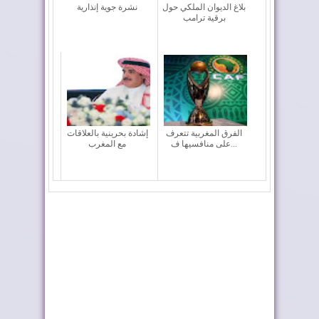
بلاغ الديوان الملكي حول
نشرة جوية إنذارية
برقية ترامب
الفرق المغربية تتعرف
إشادة بحرينية بالعلاقات
على منافسيها ف...
مع المغرب
إعادة القاصرين غير
فيفا تعقد اجتماعا “بنّاءً
المرفوقين خيار ث...
وإيجابياً...