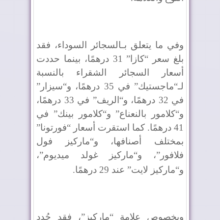
وفي ما يتعلق بـالسجائر السوداء، فقد
بلغ سعر “كازا” 31 درهمًا، بينما حددت
أسعار السجائر الشقراء بالنسبة
لـ“ماجستيك” في 35 درهمًا، و“سيزار”
في 32 درهمًا، و“الريف” في 33 درهمًا،
و“كلامور بالنعناع” و“كلامور بينك” في
41 درهمًا. كما استقرت أسعار “فورتونا”
بمختلف أصنافها، و“ماركيز فول
فلافور”، و“ماركيز غولد ميديوم”،
و“ماركيز لايت” عند 29 درهمًا
.
وبخصوص علامة “ماركيز”، فقد حُدد