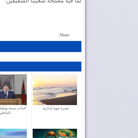
لما فيه مصلحة شعبينا الشقيقين
”.
.
Share
نشرة جوية إنذارية
أحداث سبتة ومليلية
الداخلي...