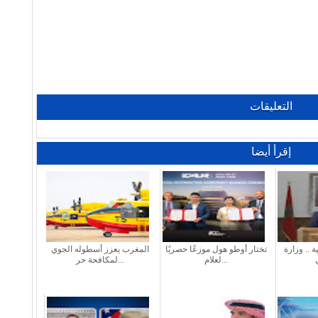
التعليقات
إقرأ أيضا
 .. وزارة
تختار أوطو هول موزعًا حصريًا
المغرب يعزز أسطوله الجوي
لعلام...
لمكافحة حر...