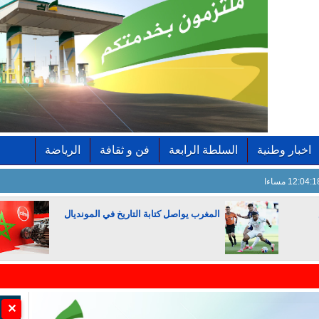
اخبار وطنية
السلطة الرابعة
فن و ثقافة
الرياضة
12:04: مساءا
المغرب يواصل كتابة التاريخ في المونديال
الجزائر تستسلم لفرنسا
✕