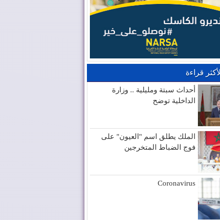
لأكثر قراءة
أحداث سبتة ومليلية .. وزارة
الداخلية توضح
الملك يطلق اسم "العيون" على
فوج الضباط المتخرجين
Coronavirus