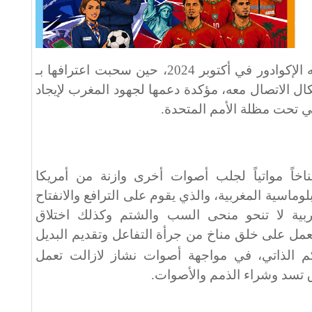
ويأتي هذا الإعلان ليتوج مساراً بدأته الإكوادور في أكتوبر 2024، حين سحبت اعترافها بـ
ل الاتصال معه، مؤكدة دعمها لجهود المغرب لإيجاد
ي تحت مظلة الأمم المتحدة.
اخاً مواتياً لجلب أصوات أخرى وازنة من أمريكا
دبلوماسية المغربية، والذي يقوم على الترافع والانفتاح
ربية لا تنحو منحى السب والشتم وكذلك اختلاق
تعمل على خلق مناخ من جرأة التفاعل وتقديم البديل
م الذاتي، في مواجهة أصوات نشاز
لازالت تعمل
 تسد وشراء الذمم والأصوات.