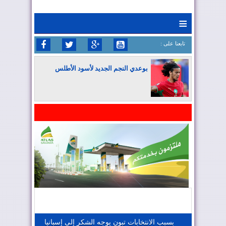
≡
: تابعنا على
بوعدي النجم الجديد لأسود الأطلس
المغرب يواصل كتابة التاريخ في المونديال
المغرب يعزز موقعه في صناعة الطيران
المغرب يجذب كبار المستثمرين
بسبب الانتخابات تبون يوجه الشكر إلى إسبانيا