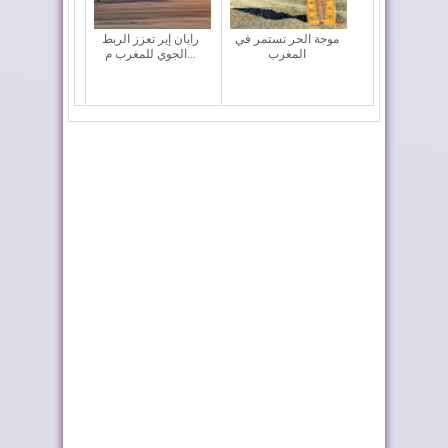
موجة الحر تستمر في
رايان إير تعزز الربط
المغرب
الجوي للمغرب م...
المغرب يعزز أسطوله
ملك إسبانيا يهنئ جلالة
الجوي لمكافحة حر...
الملك بمناسب...
أحداث سبتة ومليلية ..
تختار أوطو هول موزعًا
وزارة الداخلي...
حصريًا لعلام...