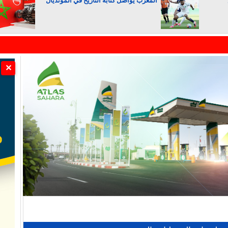
المغرب يواصل كتابة التاريخ في المونديال
الجزائر تستسلم لفرنسا
✕