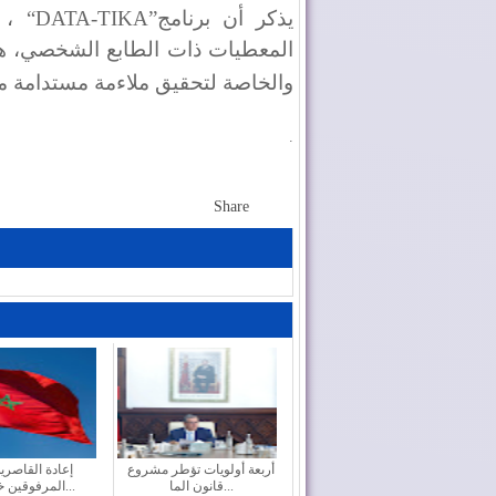
يذكر أن برنامج
“DATA-TIKA”
، 
المعطيات ذات الطابع الشخصي، هو 
والخاصة لتحقيق ملاءمة مستدامة مع ال
.
Share
أربعة أولويات تؤطر مشروع
إعادة القاصري
قانون الما...
المرفوقين خيار ث...