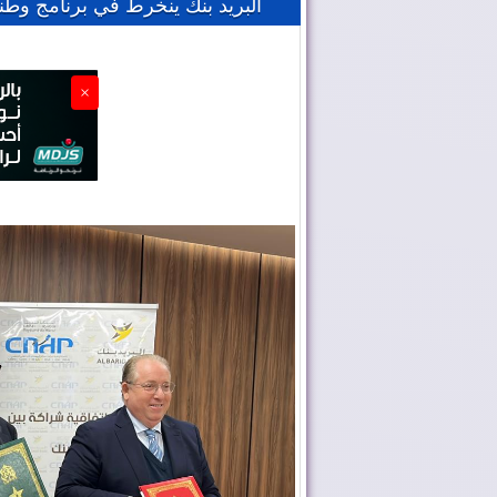
البريد بنك ينخرط في برنامج وط
×