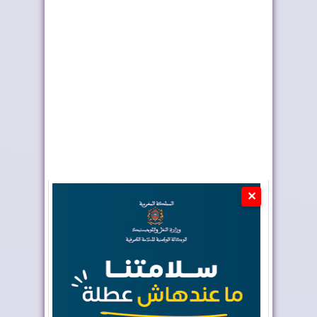
البنك الدولي يشيد بآفاق
واشنطن تبدأ الاستثمار
الاقتصاد ال...
في الصحراء ال...
✕