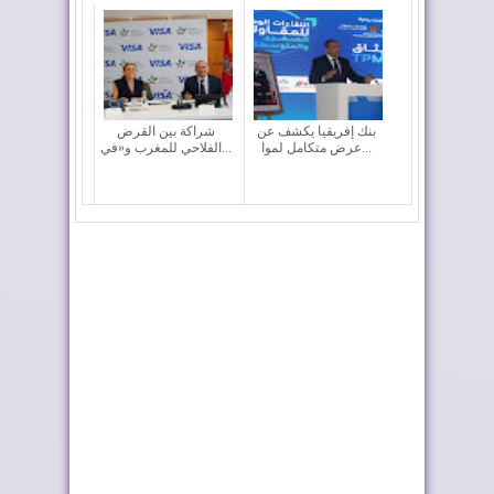
بنك إفريقيا يكشف عن
شراكة بين القرض
عرض متكامل لموا...
الفلاحي للمغرب و«في...
المغرب ضمن كبار
سنطرال دانون تتربع
العالم في جذب الاست...
على عرش العلامات...