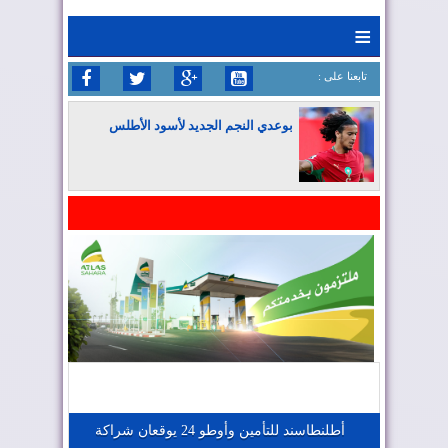
≡
: تابعنا على
بوعدي النجم الجديد لأسود الأطلس
المغرب يواصل كتابة التاريخ في المونديال
المغرب يعزز موقعه في صناعة الطيران
المغرب يجذب كبار المستثمرين
أطلنطاسند للتأمين وأوطو 24 يوقعان شراكة