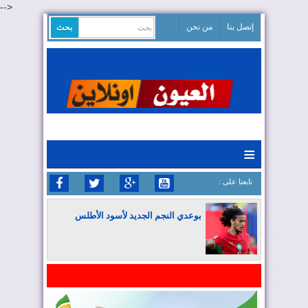
-->
إتصل بنا
من نحن
≡
: تابعنا على
بوعدي النجم الجديد لأسود الأطلس
المغرب يواصل كتابة التاريخ في المونديال