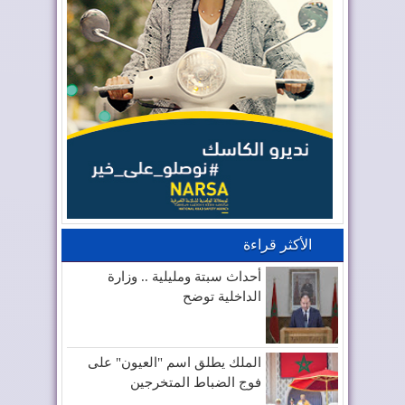
الأكثر قراءة
أحداث سبتة ومليلية .. وزارة
الداخلية توضح
الملك يطلق اسم "العيون" على
فوج الضباط المتخرجين