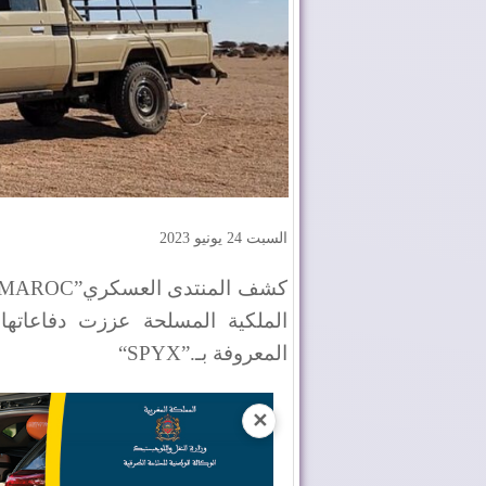
السبت 24 يونيو 2023
كشف المنتدى العسكري
 MAROC”
الملكية المسلحة عززت دفاعاتها 
المعروفة بـ
“SPYX”.
✕