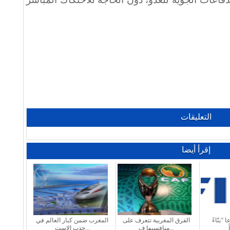
التعليقات
إقرأ أيضا
 “بنّاءً
الفرق المغربية تتعرف على
المغرب ضمن كبار العالم في
منافسيها ف...
جذب الاست...