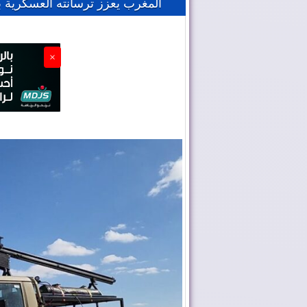
المغرب يعزز ترسانته العسكرية بد
×