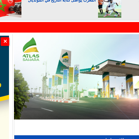
المغرب يواصل كتابة التاريخ في المونديال
الجزائر تستسلم لفرنسا
✕