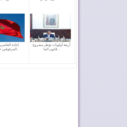
أربعة أولويات تؤطر مشروع
إعادة القاصري
قانون الما...
المرفوقين خيار ث...