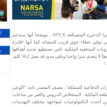
أ
را الذخيرة المتسكعة
SPY-X
، موضحا أنها ستدعم
 توفير غطاء جوي قريب للمشاة، كما أنها “قادرة
ات المدفعية الملكية، التي تستطيع تحديد أهدافها
ر
وتوجيهها نحوها لتدميرها، بهامش خطأ لا يتعدى مترا واحدا وعلى مدى قد يصل لـ50 كلم،
”.
ات الدفاعية للمملكة”، يضيف المصدر ذاته، “الوعي
سلحة الملكية.. لاستخلاص الدروس والعبر من ساحات
من أحدث التكنولوجيات لمواجهة مختلف التهديدات