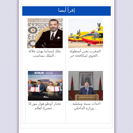
إقرأ أيضا
المغرب يعزز أسطوله
ملك إسبانيا يهنئ جلالة
الجوي لمكافحة حر...
الملك بمناسب...
أحداث سبتة ومليلية ..
تختار أوطو هول موزعًا
وزارة الداخلي...
حصريًا لعلام...