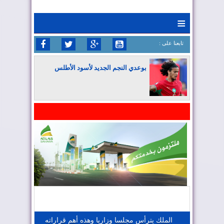
≡
: تابعنا على
بوعدي النجم الجديد لأسود الأطلس
المغرب يواصل كتابة التاريخ في المونديال
المغرب يعزز موقعه في صناعة الطيران
المغرب يجذب كبار المستثمرين
الملك يترأس مجلسا وزاريا وهذه أهم قراراته