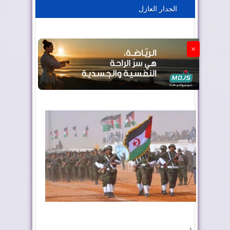
الجدار العازل
الجزائر تستسلم لفرنسا
×