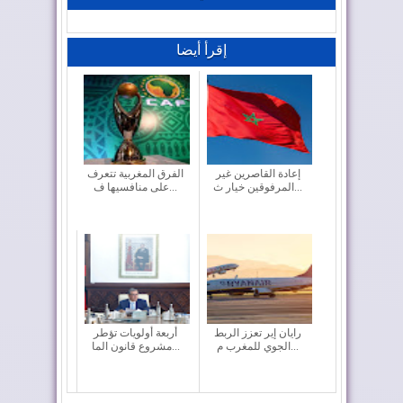
إقرأ أيضا
إعادة القاصرين غير
الفرق المغربية تتعرف
المرفوقين خيار ث...
على منافسيها ف...
رايان إير تعزز الربط
أربعة أولويات تؤطر
الجوي للمغرب م...
مشروع قانون الما...