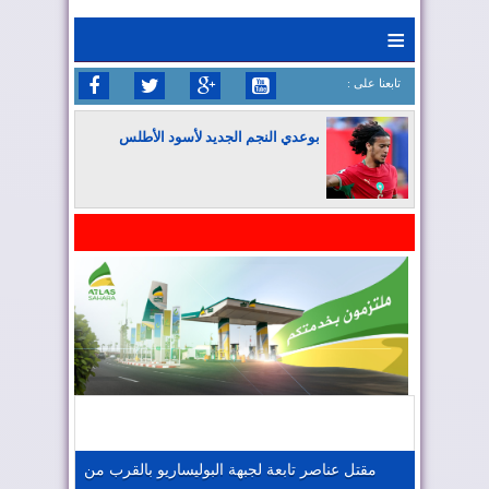
≡
: تابعنا على
بوعدي النجم الجديد لأسود الأطلس
المغرب يواصل كتابة التاريخ في المونديال
المغرب يعزز موقعه في صناعة الطيران
المغرب يجذب كبار المستثمرين
مقتل عناصر تابعة لجبهة البوليساريو بالقرب من