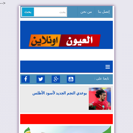
-->
إتصل بنا
من نحن
≡
: تابعنا على
بوعدي النجم الجديد لأسود الأطلس
المغرب يواصل كتابة التاريخ في المونديال