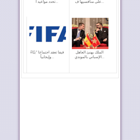
على منافسيها ف...
تحدد مواعيد ا...
الملك يهنئ العاهل
فيفا تعقد اجتماعا “بنّاءً
الإسباني بالموندي...
وإيجابياً...
جامعة الكرة تجدد الثقة
تصنيف "فيفا": المغرب
في محمد وهبي
السادس عالميا