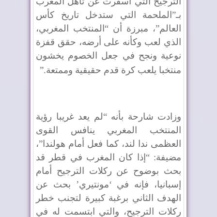
الترجيح التي أسفرت عن تأهل المغرب
بـ”الملحمة التي ستدخل تاريخ كأس
العالم”، مبرزة أن “المنتخب المغربي،
الذي لعب وكأنه على أرضه، حقق قفزة
نوعية ونجح في جعل الخصوم يخشون
منتخبا يلعب كرة قدم حقيقية وممتعة
”.
وزادت شارحة بأنه “لم يعد غريبا رؤية
المنتخب المغربي ينافس القوى
العظمى ندا لند، كما فعل أمام هولندا”،
مضيفة: “إذا كان المغرب في قطر قد
بحث بوضوح عن ركلات الترجيح أمام
إسبانيا، فإنه في ‘مونتيري’ بحث عن
الهدف الثاني برغبة كبيرة لتجنب خطر
ركلات الترجيح، والتي ابتسمت له في