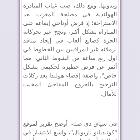
وبدونها. ومع ذلك، صب غياب المبادرة
الهولندية في مصلحة المغرب بعد
الاستراحة؛ إذ فرض أوناحي إيقاعه على
المباراة بشكل أكبر، ونجح عبر تحركاته
الحرة كصانع ألعاب في إيجاد منافذ
لزملائه غير المراقبين بين الخطوط في
أول ربع ساعة من الشوط الثاني، مما
أثمر عن فرص خطيرة لحكيمي بشكل
خاص”، واصفة إقصاء هولندا بعد ركلات
الترجيح بالخروج المفاجئ المخيب
للآمال
.
في سياق ذي صلة، أوضح تقرير لموقع
“كوتيديانو نازيونال”، واسع الانتشار في