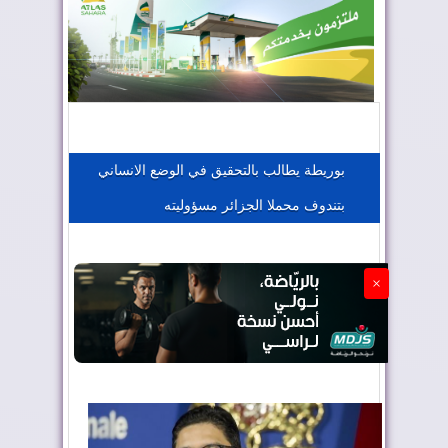
المغرب يعزز موقعه في صناعة الطيران
المغرب يجذب كبار المستثمرين
بوريطة يطالب بالتحقيق في الوضع الانساني
بتندوف محملا الجزائر مسؤوليته
الجزائر تستسلم لفرنسا
×