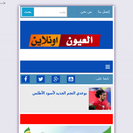
-->
إتصل بنا
من نحن
≡
: تابعنا على
بوعدي النجم الجديد لأسود الأطلس
المغرب يواصل كتابة التاريخ في المونديال