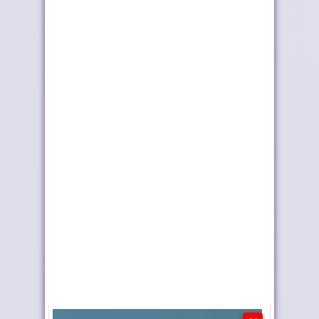
أربعة أولويات تؤطر
إعادة القاصرين غير
مشروع قانون الما...
المرفوقين خيار ث...
موجة الحر تستمر في
رايان إير تعزز الربط
المغرب
الجوي للمغرب م...