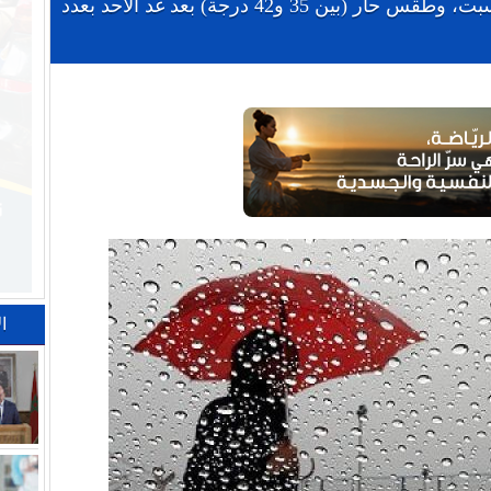
زخات مطرية رعدية قوية غدا السبت، وطقس حار (بين 35 و42 درجة) بعد غد الأحد بعدد
ا