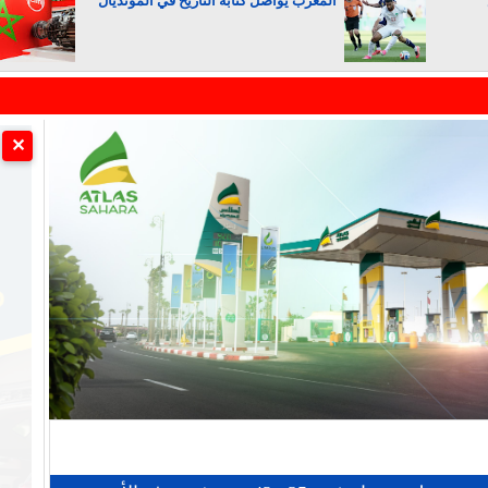
المغرب يواصل كتابة التاريخ في المونديال
الجزائر تستسلم لفرنسا
✕