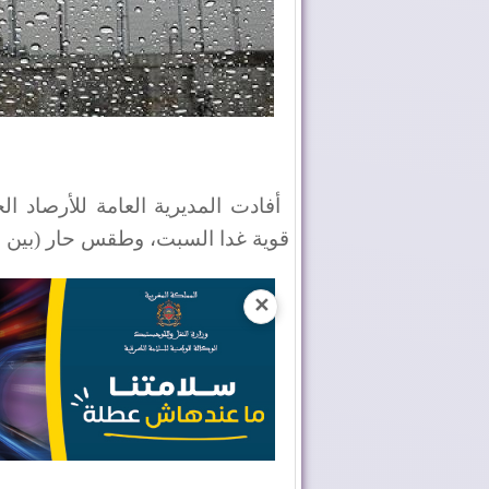
أفادت المديرية العامة للأرصاد 
قوية غدا السبت، وطقس حار (بين 35 و42 درجة) بعد غد الأحد عددا من أقاليم المملكة.
✕