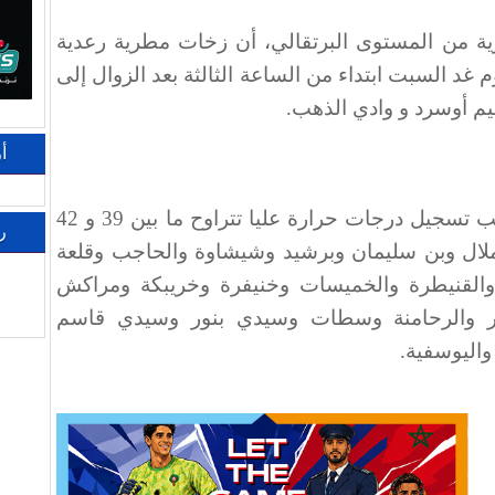
ية من المستوى البرتقالي، أن زخات مطرية رعدية
ملم) ستهم، يوم غد السبت ابتداء من الساعة الثالثة بعد الزوال إلى
ليم أوسرد و وادي الذهب.
أ
وأضاف المصدر ذاته أنه من المرتقب تسجيل درجات حرارة عليا تتراوح ما بين 39 و 42
ر
ملال وبن سليمان وبرشيد وشيشاوة والحاجب وقلعة
 والقنيطرة والخميسات وخنيفرة وخريبكة ومراكش
ر والرحامنة وسطات وسيدي بنور وسيدي قاسم
واليوسفية.