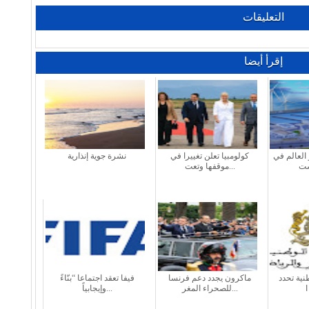
التعليقات
إقرأ أيضا
العالم في
كولومبيا تعلن تغييرا في
نشرة جوية إنذارية
موقفها وتعت...
طنية تحدد
ماكرون يجدد دعم فرنسا
فيفا تعقد اجتماعا “بنّاءً
للصحراء المغر...
وإيجابياً...