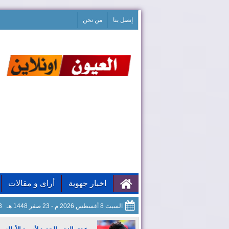
إتصل بنا
من نحن
اخبار جهوية
أراى و مقالات
السبت 8 أغسطس 2026 م - 23 صفر 1448 هـ
34