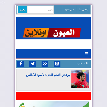
-->
إتصل بنا
من نحن
≡
: تابعنا على
بوعدي النجم الجديد لأسود الأطلس
المغرب يواصل كتابة التاريخ في المونديال