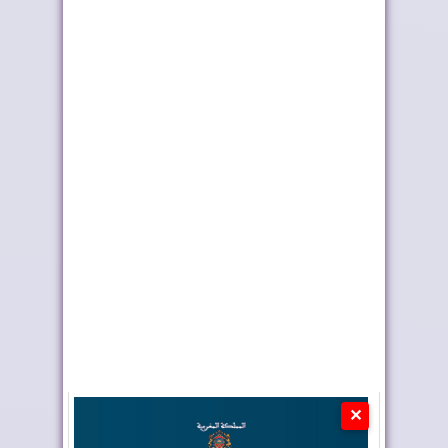
الجزائر والبوليساري...
مكة المكرمة
فرنسا تدرس إدراج
البابا يعطي "درسا
الجزائر ضمن الدول ...
ديمقراطيا" للجزائ...
✕