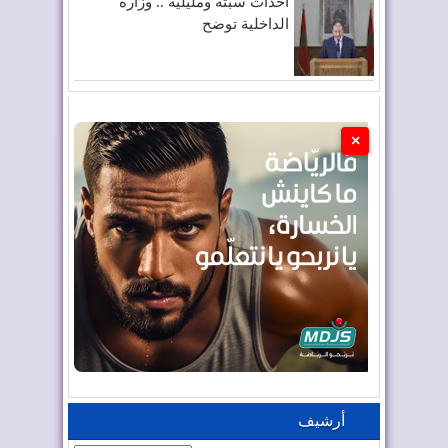
أحداث سبتة ومليلية .. وزارة
الداخلية توضح
×
أرشيف