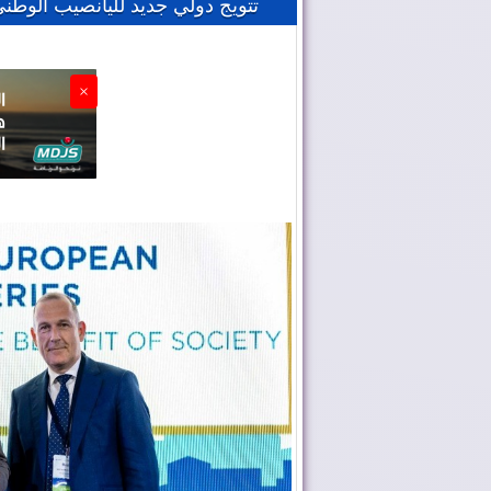
تتويج دولي جديد لليانصيب الوط
×