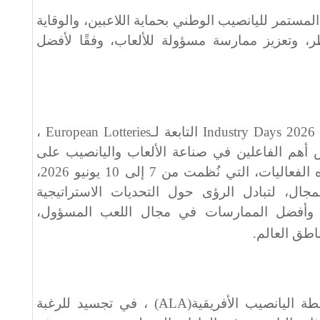
 المستمر لليانصيب الوطني بحماية اللاعبين، والوقاية
، وتعزيز ممارسة مسؤولة للألعاب، وفقًا لأفضل
Industry Days 2026
التابعة لـ
European Lotteries
،
أهم الفاعلين في صناعة الألعاب واليانصيب على
المستوى العالمي. وقد جمعت هذه الفعاليات، التي نُظمت من 7 إلى 10 يونيو 2026،
ال، لتبادل الرؤى حول التحديات الاستراتيجية
ية، وأفضل الممارسات في مجال اللعب المسؤول،
اطق العالم
.
ة اليانصيب الأفريقية
(ALA)
، في تجسيد للرغبة