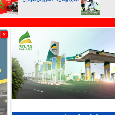
المغرب يواصل كتابة التاريخ في المونديال
الجزائر تستسلم لفرنسا
✕