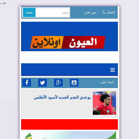
-->
إتصل بنا
من نحن
≡
: تابعنا على
بوعدي النجم الجديد لأسود الأطلس
المغرب يواصل كتابة التاريخ في المونديال