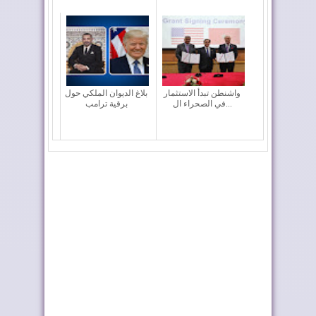
واشنطن تبدأ الاستثمار
بلاغ الديوان الملكي حول
في الصحراء ال...
برقية ترامب
اتصالات المغرب تتجاوز
البنك الدولي يشيد بآفاق
77 مليون زبون...
الاقتصاد ال...