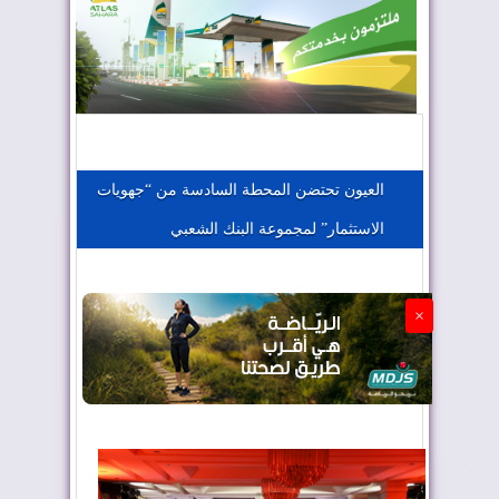
المغرب يعزز موقعه في صناعة الطيران
المغرب يجذب كبار المستثمرين
العيون تحتضن المحطة السادسة من “جهويات
الاستثمار” لمجموعة البنك الشعبي
الجزائر تستسلم لفرنسا
×