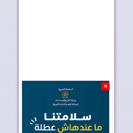
الاقتصاد الوطني ينمو
سيدياو تنضم رسمياً إلى
بـ4,8% في الفص...
مشروع أنبوب ...
✕