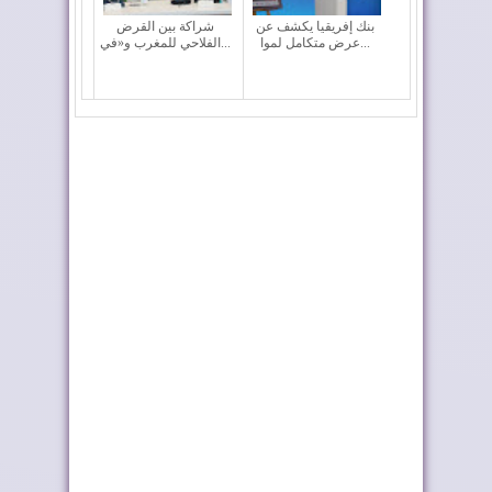
بنك إفريقيا يكشف عن
شراكة بين القرض
عرض متكامل لموا...
الفلاحي للمغرب و«في...
إدمان النظام الجزائري
سنطرال دانون تتربع
على الأخبار ا...
على عرش العلامات...
كولومبيا تعلن تغييرا في
المغرب والشيلي
موقفها وتعت...
يعززان التعاون في مج...