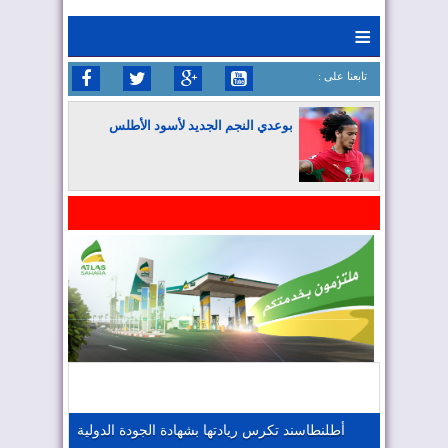
≡
: تابعنا على
بوعدي النجم الجديد لأسود الأطلس
المغرب يواصل كتابة التاريخ في المونديال
المغرب يعزز موقعه في صناعة الطيران
المغرب يجذب كبار المستثمرين
أطلنطاسند تكرس ريادتها بشهادة الجودة الدولية