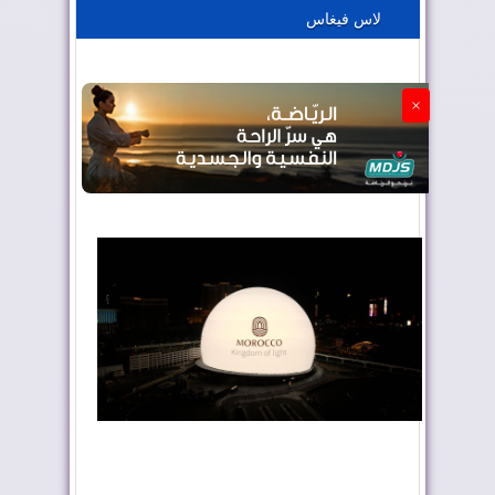
لاس فيغاس
الجزائر تستسلم لفرنسا
×