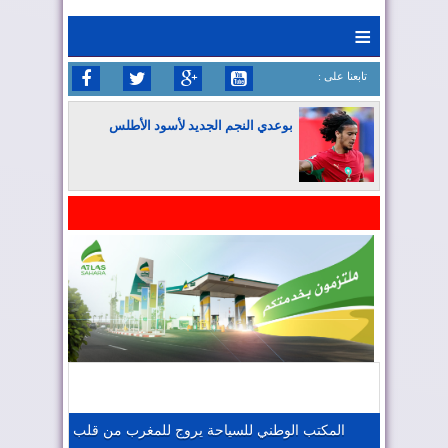
≡
: تابعنا على
بوعدي النجم الجديد لأسود الأطلس
المغرب يواصل كتابة التاريخ في المونديال
المغرب يعزز موقعه في صناعة الطيران
المغرب يجذب كبار المستثمرين
المكتب الوطني للسياحة يروج للمغرب من قلب