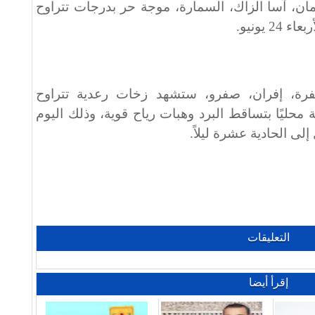
ن، آسا الزاك، السمارة، موجة حر بدرجات تتراوح
يفرة، إفران، صفرو، ستشهد زخات رعدية تتراوح
30 ملم، مصحوبة محليًا بتساقط البرد وهبات رياح قوية، وذلك اليوم
 إلى الحادية عشرة ليلاً.
التعليقات
إقرأ أيضا