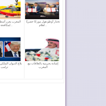
تختار أوطو هول موزعًا حصريًا
المغرب يعزز أسطو
لعلام...
لمكافحة حر...
إشادة بحرينية بالعلاقات مع
بلاغ الديوان الملكي
المغرب
ترامب