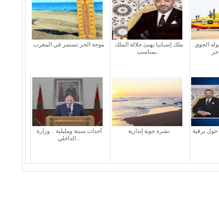
له الجوي
ملك إسبانيا يهنئ جلالة الملك
موجة الحر تستمر في المغرب
بمناسب...
 حول برقية
نشرة جوية إنذارية
أحداث سبتة ومليلية .. وزارة
الداخلي...