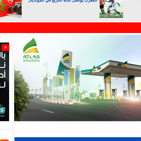
المغرب يواصل كتابة التاريخ في المونديال
الجزائر تستسلم لفرنسا
×