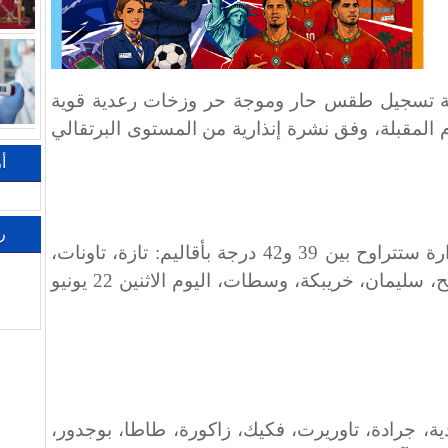
جوية تسجيل طقس حار وموجة حر وزخات رعدية قوية
 المقبلة، وفق نشرة إنذارية من المستوى البرتقالي
أ
ر
وأوضحت المديرية أن درجات الحرارة ستتراوح بين 39 و42 درجة بأقاليم: تازة، تاونات،
الخميسات، خنيفرة، الفقيه بن صالح، سليمان، خريبكة، وسطات، اليوم الاثنين 22 يونيو
ية، جرادة، تاوريرت، فكيك، زاكورة، طاطا، بوجدور،