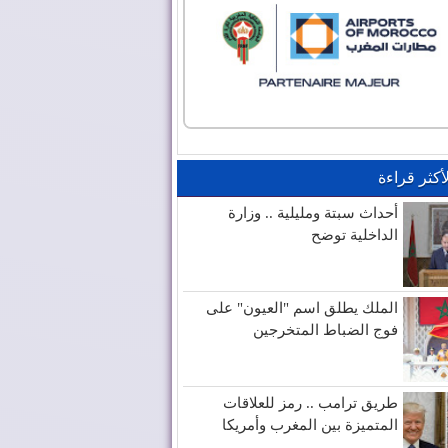
لأكثر قراءة
أحداث سبتة ومليلية .. وزارة
الداخلية توضح
الملك يطلق اسم "العيون" على
فوج الضباط المتخرجين
طريق ترامب .. رمز للعلاقات
المتميزة بين المغرب وأمريكا