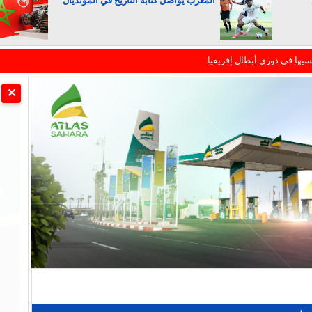
المغرب يواصل كتابة التاريخ في المونديال
يار ثابت وفق التعليمات الملكية
الجزائر تستسلم لفرنسا
مالية 2027
✕
ة أوروبية
” في الرباط
مناسبة عيد العرش
افحة حرائق الغابات
 الاستثمارات التنموية
سيها في دوري أبطال إفريقيا