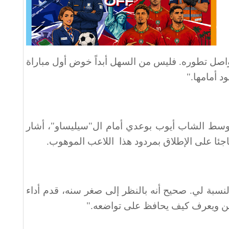
صل تطوره. فليس من السهل أبداً خوض أول مباراة
د أمامها
".
وسط الشاب أيوب بوعدي أمام ال"سيليساو"، أشار
جئا على الإطلاق بمردود هذا
اللاعب الموهوب
.
نسبة لي. صحيح أنه بالنظر إلى صغر سنه، قدم أداء
رزين ويعرف كيف يحافظ على تواضعه
".