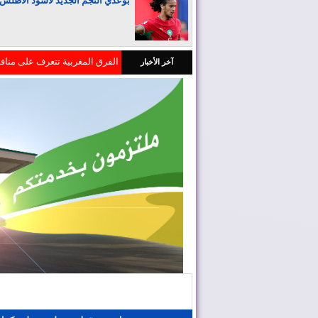
بوعدي النجم الجديد لأسود الأطلس
إعادة القاصرين غير المرفوقين خ
آخر الأخبار
المغرب يجذب كبار المستثمرين
أربعة أولويات تؤطر مشروع قانون ال
رايان إير تعزز الربط الجوي للمغرب مع 14 دول
فيفا تعقد اجتماعا “بنّاءً وإيجابياً
موجة الحر تستمر في المغرب
ملك إسبانيا يهنئ جلالة الملك ب
المغرب يعزز أسطوله الجوي لمك
تختار أوطو هول موزعًا حصريًا لعلامتها في المغرب iCAUR
المغرب ضمن كبار العالم في جذب
الفرق المغربية تتعرف على مناف