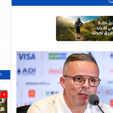
دا
ا
×