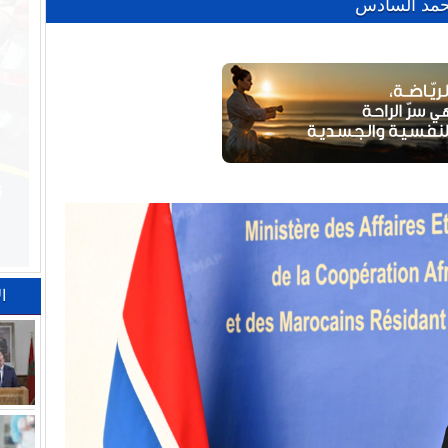
حمد السادس
ا