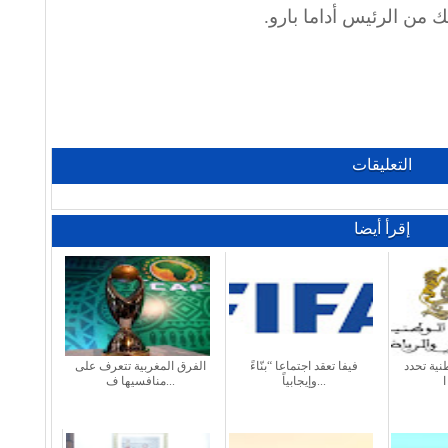
 من الرئيس أداما بارو
.
التعليقات
إقرأ أيضا
طنية تحدد
فيفا تعقد اجتماعا “بنّاءً
الفرق المغربية تتعرف على
وإيجابياً...
منافسيها ف...