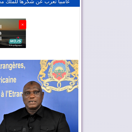
غامبيا تعرب عن شكرها للملك م
×