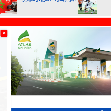
المغرب يواصل كتابة التاريخ في المونديال
الجزائر تستسلم لفرنسا
✕