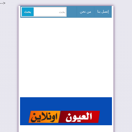
-->
إتصل بنا
من نحن