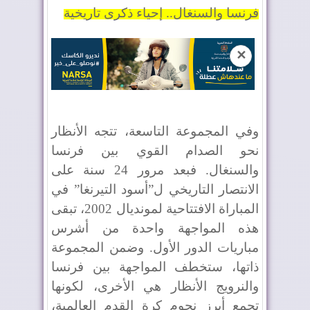
فرنسا والسنغال.. إحياء ذكرى تاريخية
✕
وفي المجموعة التاسعة، تتجه الأنظار
نحو الصدام القوي بين فرنسا
والسنغال. فبعد مرور 24 سنة على
الانتصار التاريخي ل”أسود التيرنغا” في
المباراة الافتتاحية لمونديال 2002، تبقى
هذه المواجهة واحدة من أشرس
مباريات الدور الأول. وضمن المجموعة
ذاتها، ستخطف المواجهة بين فرنسا
والنرويج الأنظار هي الأخرى، لكونها
تجمع أبرز نجوم كرة القدم العالمية،