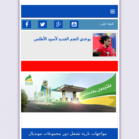
≡
: تابعنا على
بوعدي النجم الجديد لأسود الأطلس
المغرب يواصل كتابة التاريخ في المونديال
المغرب يعزز موقعه في صناعة الطيران
المغرب يجذب كبار المستثمرين
مواجهات نارية تشعل دور مجموعات مونديال