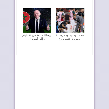
محمد وهبي يوجه رسالة
رسالة خاصة من إنفانتينو
مؤثرة عقب وداع...
إلى أسود ال...
المغرب يغادر "كأس
وسائل إعلام: المغرب
العالم 2026" بالخ...
قوة كروية راسخة