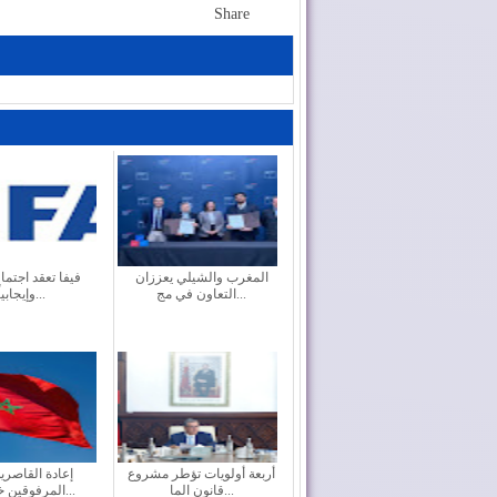
Share
المغرب والشيلي يعززان
فيفا تعقد اجتماعا
التعاون في مج...
وإيجابياً...
أربعة أولويات تؤطر مشروع
إعادة القاصري
قانون الما...
المرفوقين خيار ث...