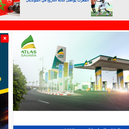
المغرب يواصل كتابة التاريخ في المونديال
الجزائر تستسلم لفرنسا
✕