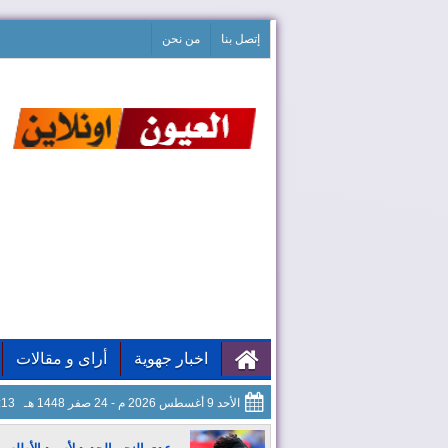
إتصل بنا
من نحن
اخبار جهوية
أراى و مقالات
الأحد 9 أغسطس 2026 م - 24 صفر 1448 هـ
50:15