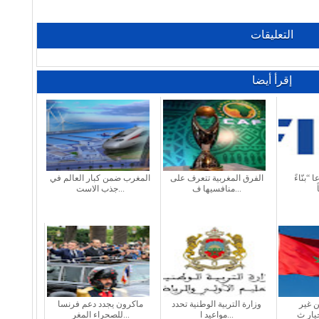
التعليقات
إقرأ أيضا
 “بنّاءً
الفرق المغربية تتعرف على
المغرب ضمن كبار العالم في
منافسيها ف...
جذب الاست...
ن غير
وزارة التربية الوطنية تحدد
ماكرون يجدد دعم فرنسا
مواعيد ا...
للصحراء المغر...