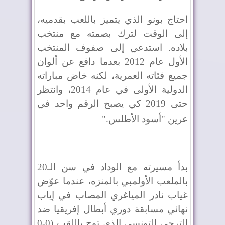
احتاج بونو الذي يتميز باللعب بقدميه،
إلى الوقت لترك بصمته مع منتخب
بلاده. استدعي إلى صفوف المنتخب
الأول عام 2012 بعدما دافع عن ألوان
جميع فئاته العمرية، لكنه خاض مباراته
الدولية الأولى في عام 2014، وانتظر
حتى 2019 كي يصبح الرقم واحد في
عرين "أسود الأطلس
".
بدأ مسيرته مع الوداد في سن الـ20
بالملعب الأولمبي بالمنزه، عندما عوّض
غياب نادر المياغري المصاب في إياب
نهائي مسابقة دوري أبطال إفريقيا ضد
الترجي التونسي الذي توج باللقب (0-0