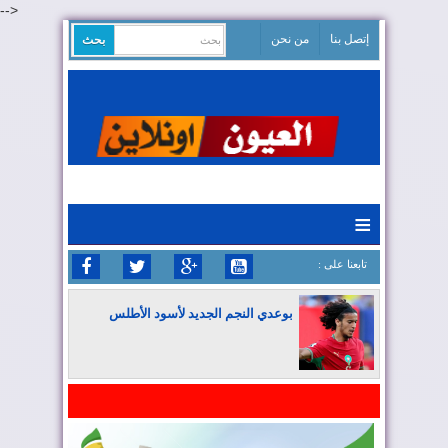
-->
إتصل بنا
من نحن
≡
: تابعنا على
بوعدي النجم الجديد لأسود الأطلس
المغرب يواصل كتابة التاريخ في المونديال