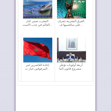
الفرق المغربية تتعرف
المغرب ضمن كبار
على منافسيها ف...
العالم في جذب الاست...
أربعة أولويات تؤطر
إعادة القاصرين غير
مشروع قانون الما...
المرفوقين خيار ث...
فيفا تعقد اجتماعا “بنّاءً
رايان إير تعزز الربط