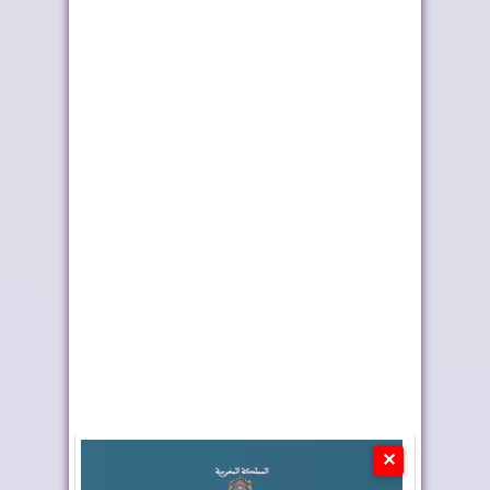
وإيجابياً...
الجوي للمغرب م...
تصنيف "فيفا": المغرب
الملك يهنئ العاهل
السادس عالميا
الإسباني بالموندي...
✕