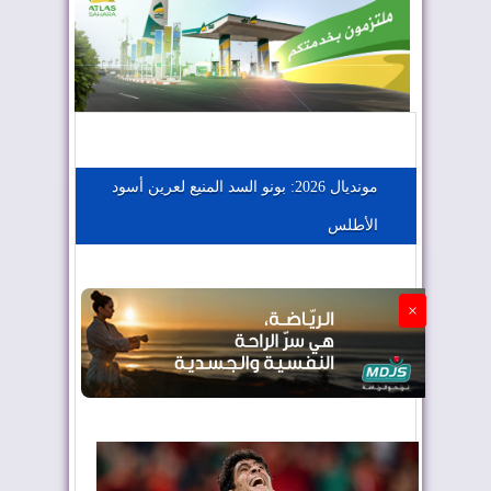
المغرب يعزز موقعه في صناعة الطيران
المغرب يجذب كبار المستثمرين
مونديال 2026: بونو السد المنيع لعرين أسود
الأطلس
الجزائر تستسلم لفرنسا
×