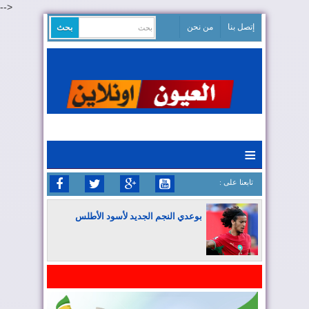
-->
إتصل بنا
من نحن
≡
: تابعنا على
بوعدي النجم الجديد لأسود الأطلس
المغرب يواصل كتابة التاريخ في المونديال