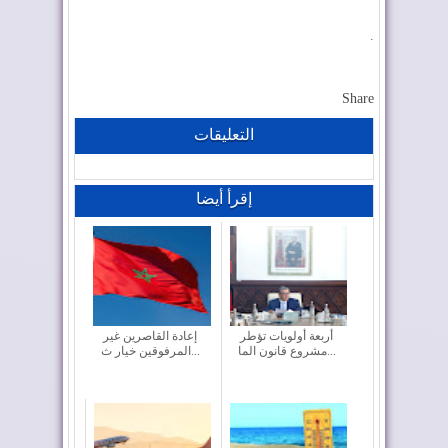
.
Share
التعليقات
إقرأ أيضا
أربعة أولويات تؤطر
إعادة القاصرين غير
مشروع قانون الما...
المرفوقين خيار ث...