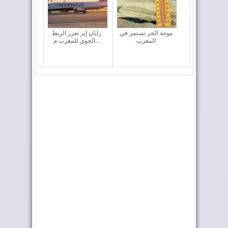
موجة الحر تستمر في
رايان إير تعزز الربط
المغرب
الجوي للمغرب م...
المغرب يعزز أسطوله
ملك إسبانيا يهنئ جلالة
الجوي لمكافحة حر...
الملك بمناسب...
أحداث سبتة ومليلية ..
تختار أوطو هول موزعًا
وزارة الداخلي...
حصريًا لعلام...