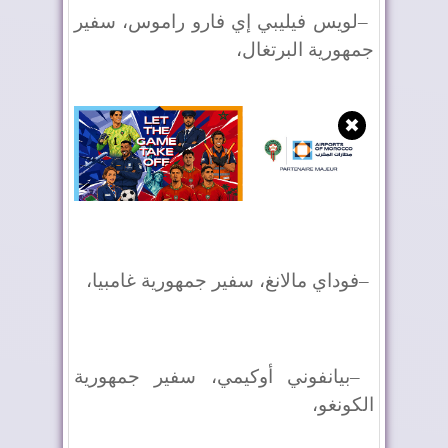
–
لويس فيليبي إي فارو راموس، سفير
جمهورية البرتغال،
✖
–
فوداي مالانغ، سفير جمهورية غامبيا،
–
بيانفوني أوكيمي، سفير جمهورية
الكونغو،