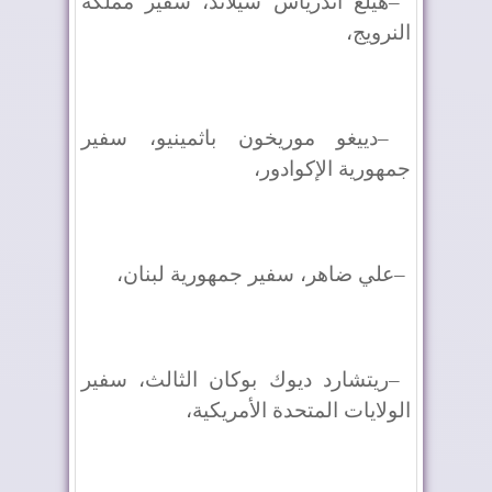
–
هيلغ أندرياس سيلاند، سفير مملكة
النرويج،
–
دييغو موريخون باثمينيو، سفير
جمهورية الإكوادور،
–
علي ضاهر، سفير جمهورية لبنان،
–
ريتشارد ديوك بوكان الثالث، سفير
الولايات المتحدة الأمريكية،