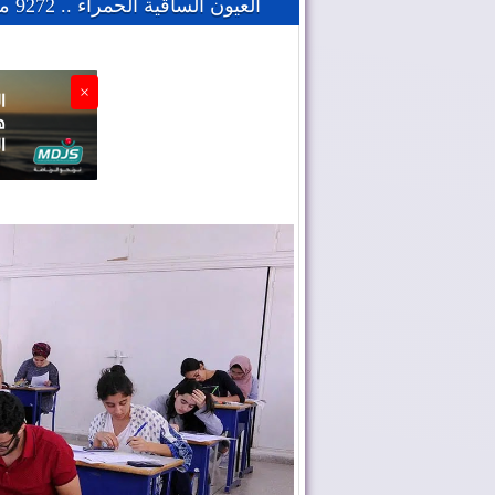
العيون الساقية الحمراء .. 9272 مترشحا لاختبارات البكالوريا
×