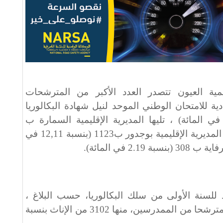
يمية العيون تتصدر العدد الأكبر من المترشحات
ية للامتحان الوطني الموحد لنيل شهادة البكالوريا
ما مجموعه 6257 (بنسبة 67,48 في المائة) ، تليها المديرية الإقليمية السمارة ب
1584(بنسبة 17,08 في المائة )، ثم المديرية الإقليمية بوجدور ب1123 (بنسبة 12,11 في
2. في المائة).
 للسنة الأولى من سلك البكالوريا، حسب البلاغ ،
فسيجتاز اختباراته 6106 مترشحة ومترشحا من الممدرسين، منها 3102 من الإناث بنسبة