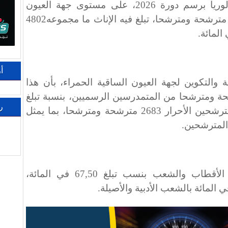
الوطني الموحد لنيل شهادة البكالوريا برسم دورة 2026، على مستوى جهة العيون
الساقية الحمراء ما مجموعه 9272 مترشحة ومترشحا، تبلغ فيه الإناث ما مجموعه4802
أ
بية والتكوين لجهة العيون الساقية الحمراء، بأن هذا
جمالي يتضمن 6589 مترشحة ومترشحا من المتمدرسين الرسميين، بنسبة تبلغ
ر
71,06 في المائة، فيما بلغ عدد المترشحين الأحرار 2683 مترشحة ومترشحا، بما يمثل
ويتوزع هؤلاء المترشحون حسب الأقطاب والشعب بنسب تبلغ 67,50 في المائة،