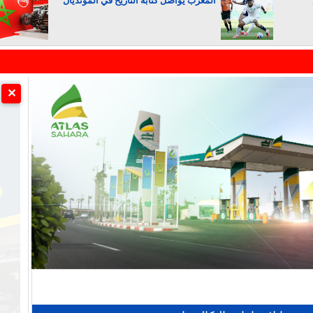
المغرب يواصل كتابة التاريخ في المونديال
الجزائر تستسلم لفرنسا
✕