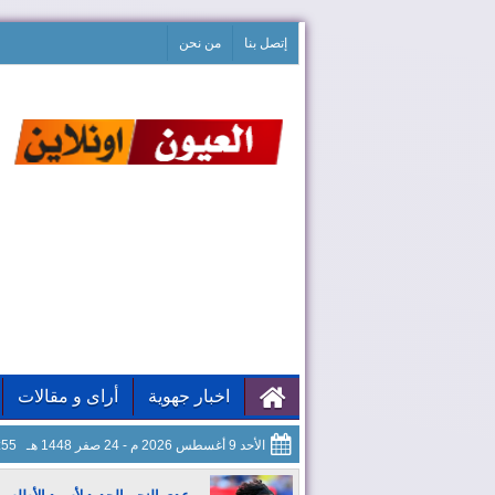
إتصل بنا
من نحن
اخبار جهوية
أراى و مقالات
الأحد 9 أغسطس 2026 م - 24 صفر 1448 هـ
09:56