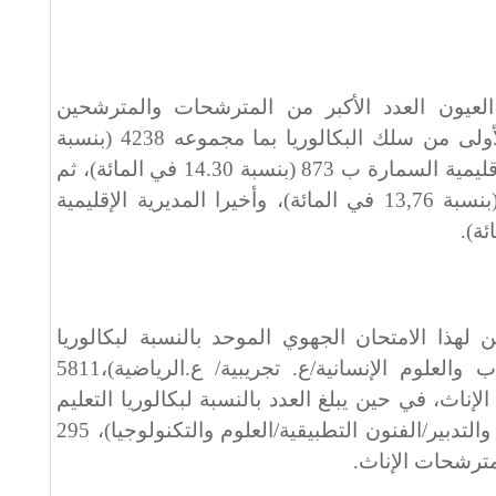
 العيون العدد الأكبر من المترشحات والمترشحين
للامتحان الجهوي الموحد للسنة الأولى من سلك البكالوريا بما مجموعه 4238 (بنسبة
69,40 في المائة)، تليها المديرية الإقليمية السمارة ب 873 (بنسبة 14.30 في المائة)، ثم
المديرية الإقليمية بوجدور ب840 (بنسبة 13,76 في المائة)، وأخيرا المديرية الإقليمية
لهذا الامتحان الجهوي الموحد بالنسبة لبكالوريا
التعليم العام (التعليم الأصيل/الآداب والعلوم الإنسانية/ع. تجريبية/ ع.الرياضية)،5811
 ومترشحة، منها 2952 من الإناث، في حين يبلغ العدد بالنسبة لبكالوريا التعليم
التقني و التكنولوجي (ع.الإقتصادية والتدبير/الفنون التطبيقية/العلوم والتكنولوجيا)، 295