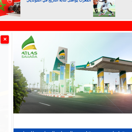
المغرب يواصل كتابة التاريخ في المونديال
الجزائر تستسلم لفرنسا
✕