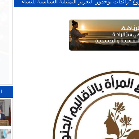
"رائدات بوجدور" لتعزيز التمثيلية السياسية للنساء
ا