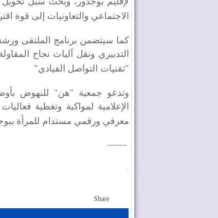
لإقليم بوجدور، وبحث سبل تحويل ال
الاجتماعي والتعاونيات إلى قوة اقتر
​كما سيتضمن برنامج الملتقى ورشتين
التدبيري ونقل آليات نجاح المقاولة
"تقنيات التواصل القيادي
"
​وتدعو جمعية "هن" للنهوض بأوضاع 
الإعلامية لمواكبة وتغطية فعاليا
معرفي ورقمي مستدام للمرأة ببوج
—
​—
.
Share