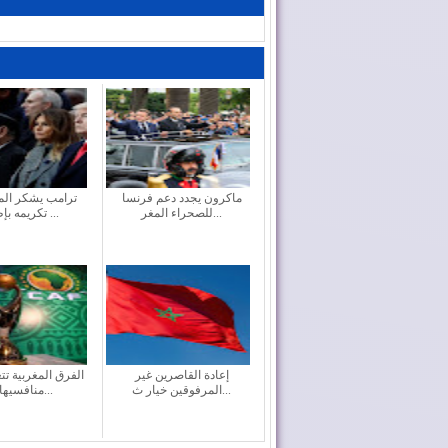
ماكرون يجدد دعم فرنسا
ترامب يشكر الم
للصحراء المغر...
تكريمه بإطلاق ...
إعادة القاصرين غير
الفرق المغربية ت
المرفوقين خيار ث...
منافسيها ف...