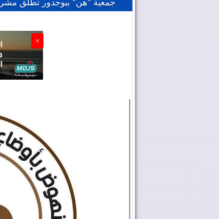
​جمعية "هن" ببوجدور تطلق مشروع 
×