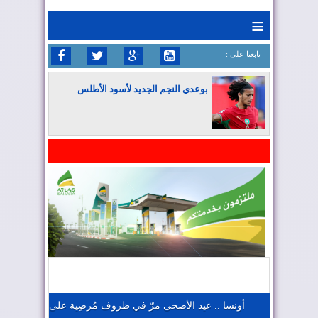
≡
: تابعنا على
بوعدي النجم الجديد لأسود الأطلس
المغرب يواصل كتابة التاريخ في المونديال
المغرب يعزز موقعه في صناعة الطيران
المغرب يجذب كبار المستثمرين
أونسا .. عيد الأضحى مرّ في ظروف مُرضِية على