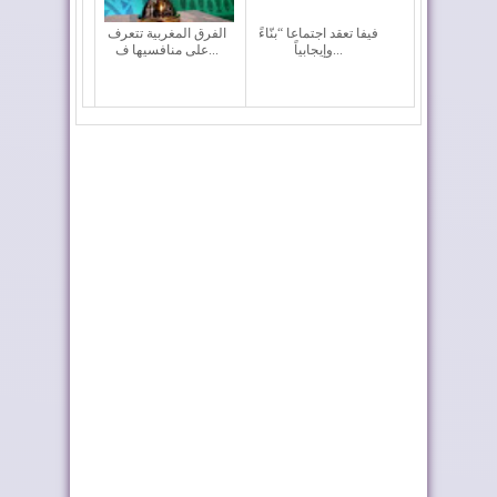
فيفا تعقد اجتماعا “بنّاءً
الفرق المغربية تتعرف
وإيجابياً...
على منافسيها ف...
ماكرون يجدد دعم
المغرب والشيلي
فرنسا للصحراء المغر...
يعززان التعاون في مج...
إعادة القاصرين غير
وزارة التربية الوطنية
المرفوقين خيار ث...
تحدد مواعيد ا...