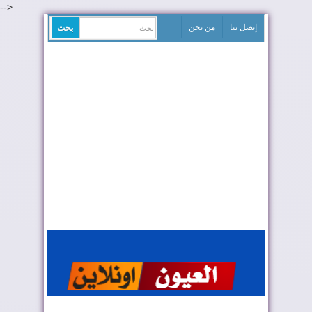
-->
إتصل بنا
من نحن