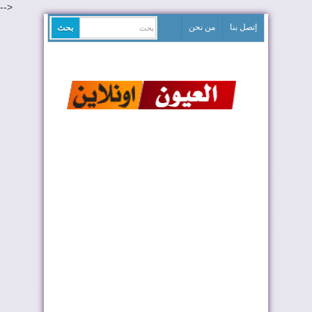
-->
إتصل بنا
من نحن