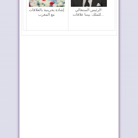
الرئيس السنغالي
إشادة بحرينية بالعلاقات
للملك: بيننا علاقات...
مع المغرب
الملك محمد السادس:
السعودية تهنئ الملك
لم أبحث عن مجد ش...
بذكرى عيد العرش
الملك يطلق اسم
طريق ترامب .. رمز
"العيون" على فوج
للعلاقات المتميزة...
الض...