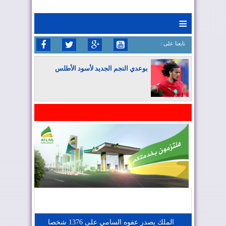
≡
: تابعنا على
بوعدي النجم الجديد لأسود الأطلس
المغرب يواصل كتابة التاريخ في المونديال
المغرب يعزز موقعه في صناعة الطيران
المغرب يجذب كبار المستثمرين
الملك يصدر عفوه السامي على 1376 شخصا