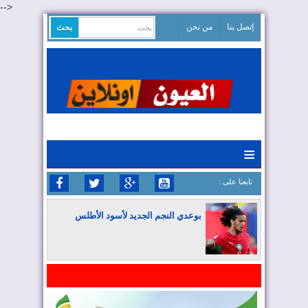
-->
إتصل بنا
من نحن
≡
: تابعنا على
بوعدي النجم الجديد لأسود الأطلس
المغرب يواصل كتابة التاريخ في المونديال