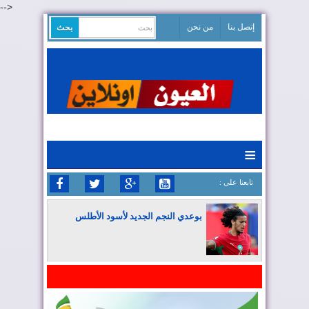
-->
إتصل بنا
من نحن
≡
: تابعنا على
بوعدي النجم الجديد لأسود الأطلس
المغرب يواصل كتابة التاريخ في المونديال