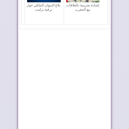
إشادة بحرينية بالعلاقات
بلاغ الديوان الملكي حول
مع المغرب
برقية ترامب
السعودية تهنئ الملك
الرئيس السنغالي
بذكرى عيد العرش
للملك: بيننا علاقات...
طريق ترامب .. رمز
الملك محمد السادس:
للعلاقات المتميزة...
لم أبحث عن مجد ش...