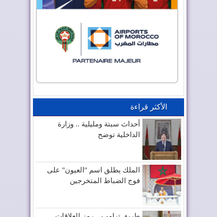
الأكثر قراءة
أحداث سبتة ومليلية .. وزارة
الداخلية توضح
الملك يطلق اسم "العيون" على
فوج الضباط المتخرجين
طريق ترامب .. رمز للعلاقات