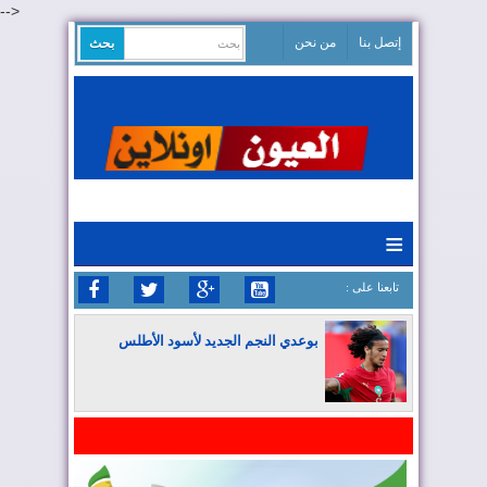
-->
إتصل بنا
من نحن
≡
: تابعنا على
بوعدي النجم الجديد لأسود الأطلس
المغرب يواصل كتابة التاريخ في المونديال