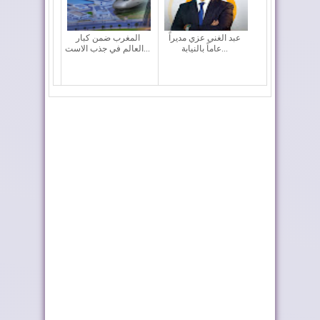
عبد الغني عزي مديراً
المغرب ضمن كبار
عاماً بالنيابة...
العالم في جذب الاست...
نارسا تعلن اعتماد نموذج
وزارة إعداد التراب
موحد جديد ...
الوطني تطلق قافل...
ماكرون يجدد دعم
المغرب والشيلي
فرنسا للصحراء المغر...
يعززان التعاون في مج...