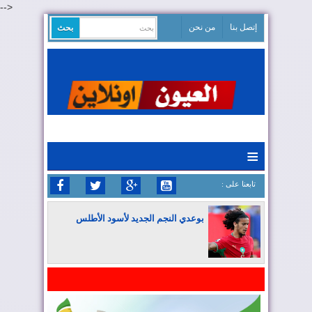
-->
إتصل بنا
من نحن
≡
: تابعنا على
بوعدي النجم الجديد لأسود الأطلس
المغرب يواصل كتابة التاريخ في المونديال