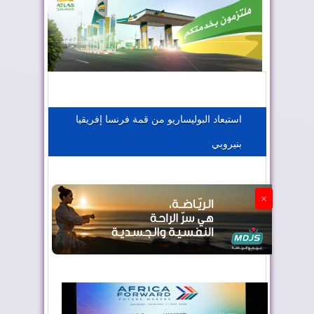
المغرب يعزز موقعه في صناعة الطيران
المغرب يجذب كبار المستثمرين
استبعاد البوليساريو من قمة فرنسا إفريقيا
بنيروبي
الجزائر تستسلم لفرنسا
×