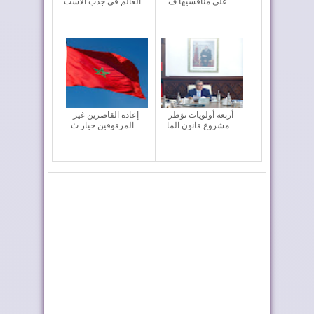
على منافسيها ف...
العالم في جذب الاست...
أربعة أولويات تؤطر
إعادة القاصرين غير
مشروع قانون الما...
المرفوقين خيار ث...
فيفا تعقد اجتماعا “بنّاءً
رايان إير تعزز الربط
وإيجابياً...
الجوي للمغرب م...