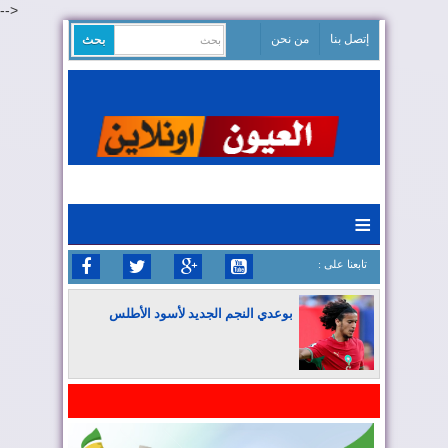
-->
إتصل بنا
من نحن
≡
: تابعنا على
بوعدي النجم الجديد لأسود الأطلس
المغرب يواصل كتابة التاريخ في المونديال