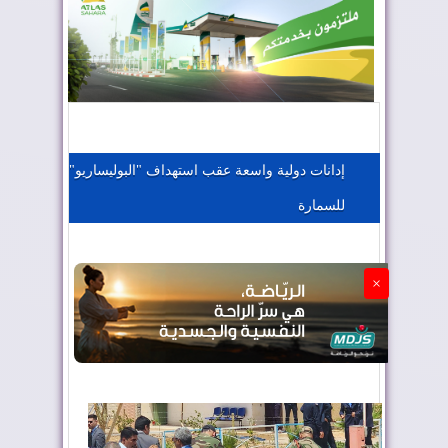
المغرب يعزز موقعه في صناعة الطيران
المغرب يجذب كبار المستثمرين
إدانات دولية واسعة عقب استهداف "البوليساريو"
للسمارة
الجزائر تستسلم لفرنسا
×