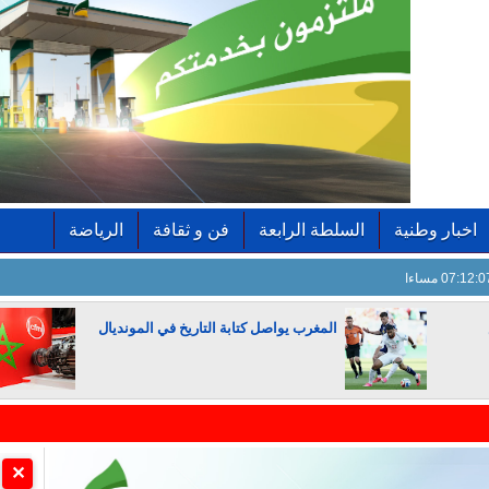
اخبار وطنية
السلطة الرابعة
فن و ثقافة
الرياضة
07:12: مساءا
المغرب يواصل كتابة التاريخ في المونديال
الجزائر تستسلم لفرنسا
✕