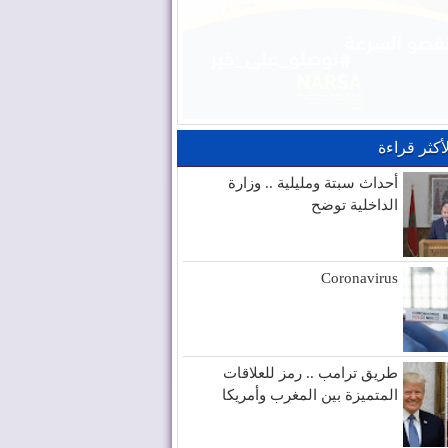
لأكثر قراءة
أحداث سبتة ومليلية .. وزارة
الداخلية توضح
Coronavirus
طريق ترامب .. رمز للعلاقات
المتميزة بين المغرب وأمريكا