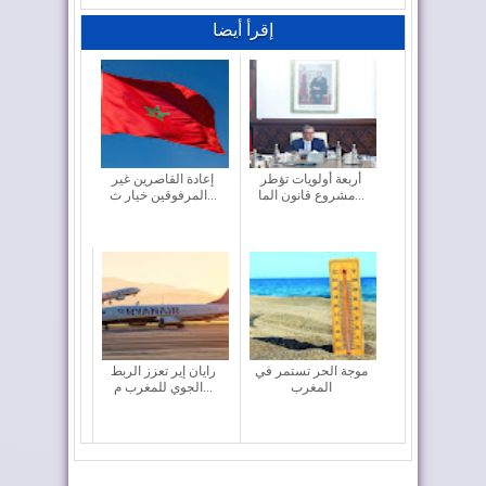
إقرأ أيضا
أربعة أولويات تؤطر
إعادة القاصرين غير
مشروع قانون الما...
المرفوقين خيار ث...
موجة الحر تستمر في
رايان إير تعزز الربط
المغرب
الجوي للمغرب م...