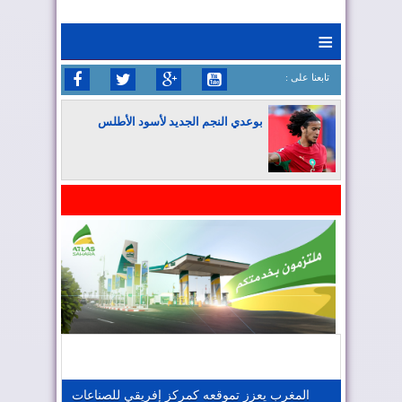
≡
: تابعنا على
بوعدي النجم الجديد لأسود الأطلس
المغرب يواصل كتابة التاريخ في المونديال
المغرب يعزز موقعه في صناعة الطيران
المغرب يجذب كبار المستثمرين
المغرب يعزز تموقعه كمركز إفريقي للصناعات