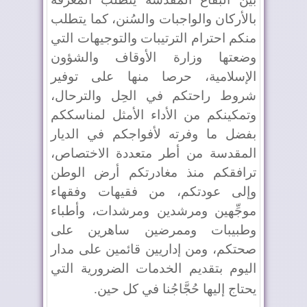
بالأركان والواجبات والسُنن، كما يتطلب
منكم احترام الترتيبات والتوجيهات التي
وضعتها وزارة الأوقاف والشؤون
الإسلامية، حرصا منها على توفير
شروط راحتكم في الحِل والترحال،
وتمكينكم من الأداء الأمثل لمناسككم
بفضل ما وفرته لأفواجكم في الديار
المقدسة من أطر متعددة الاختصاص،
ترافقكم منذ مغادرتكم أرض الوطن
وإلى عودتكم، من فقيهات وفقهاء
موجِّهين ومرشدين ومرشدات، وأطباء
وطبيبات وممرضين ساهرين على
صحتكم، ومن إداريين قائمين على مدار
اليوم بتقديم الخدمات الضرورية التي
يحتاج إليها حُجَّاجُنا في كل حين
.