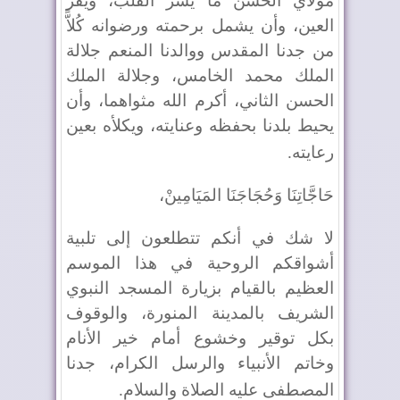
مولاي الحسن ما يسر القلب، ويقر
العين، وأن يشمل برحمته ورضوانه كُلاًّ
من جدنا المقدس ووالدنا المنعم جلالة
الملك محمد الخامس، وجلالة الملك
الحسن الثاني، أكرم الله مثواهما، وأن
يحيط بلدنا بحفظه وعنايته، ويكلأه بعين
رعايته
.
حَاجَّاتِنَا وَحُجَاجَنَا المَيَامِينْ،
لا شك في أنكم تتطلعون إلى تلبية
أشواقكم الروحية في هذا الموسم
العظيم بالقيام بزيارة المسجد النبوي
الشريف بالمدينة المنورة، والوقوف
بكل توقير وخشوع أمام خير الأنام
وخاتم الأنبياء والرسل الكرام، جدنا
المصطفى عليه الصلاة والسلام
.