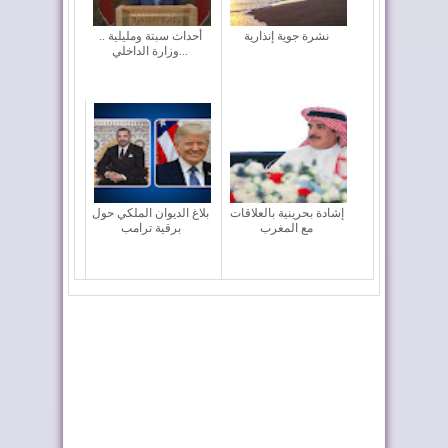
نشرة جوية إنذارية
أحداث سبتة ومليلية ..
وزارة الداخلي...
إشادة بحرينية بالعلاقات
بلاغ الديوان الملكي حول
مع المغرب
برقية ترامب
فيفا تعقد اجتماعا “بنّاءً
الفرق المغربية تتعرف
وإيجابياً...
على منافسيها ف...