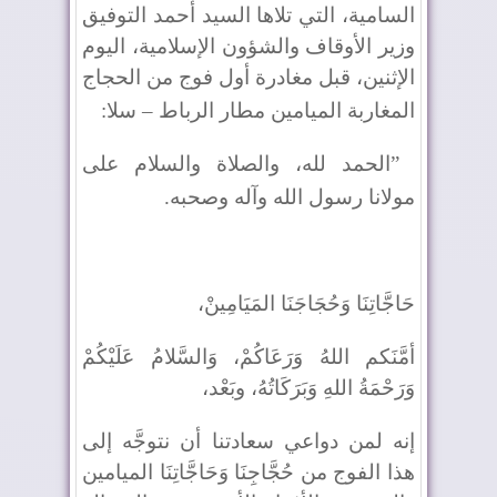
السامية، التي تلاها السيد أحمد التوفيق
وزير الأوقاف والشؤون الإسلامية، اليوم
الإثنين، قبل مغادرة أول فوج من الحجاج
المغاربة الميامين مطار الرباط – سلا
:
”
الحمد لله، والصلاة والسلام على
مولانا رسول الله وآله وصحبه
.
حَاجَّاتِنَا وَحُجَاجَنَا المَيَامِينْ،
أمَّنَكم اللهُ وَرَعَاكُمْ، وَالسَّلامُ عَلَيْكُمْ
وَرَحْمَةُ اللهِ وَبَرَكَاتُهُ، وبَعْد،
إنه لمن دواعي سعادتنا أن نتوجَّه إلى
هذا الفوج من حُجَّاجِنَا وَحَاجَّاتِنَا الميامين