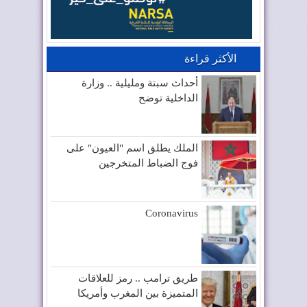
الأكثر قراءة
أحداث سبتة ومليلية .. وزارة
الداخلية توضح
الملك يطلق اسم "العيون" على
فوج الضباط المتخرجين
Coronavirus
طريق ترامب .. رمز للعلاقات
المتميزة بين المغرب وأمريكا