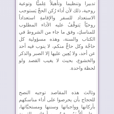
تدبيرا وتنظيما وتأهيلاً عِلميًّا وتوعية
روحية، ذلك لأن أداء رُكن الحجِّ يَستوجب
الاستعداد للسفر والإقامةِ استعداداً
روحيّاً يَتوقَّفُ عليه الأداء المطلوب
للمناسكِ، وفق ما جاء من الشروط في
الكتاب والسنة، وهذه مسؤولية كل
حاجَّة وكل حاجٍّ منكم، لا ينوب فيه أحد
عن أحد، ولا يُعِين عليها إلا الصبر والذكر
والخشوع، بحيث لا يغيب القصد ولو
لحظة واحدة
.
وثالث هذه المقاصد توجيه النصح
للحجاج بأن يحرصوا على أداء مناسكهم
بأركانها وواجباتها وسننها ومستحبَّاتها،
وعلى ألاَّ يَمُر وقتٌ من أوقاتهم الثمينة