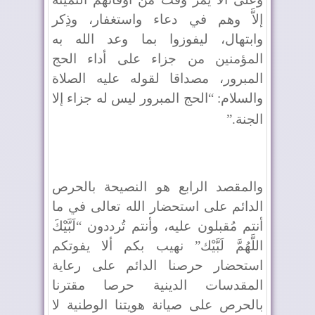
إلاَّ وهم في دعاء واستغفار، وذِكر
وابتهال، ليفوزوا بما وعد الله به
المؤمنين من جزاء على أداء الحج
المبرور، مصداقا لقوله عليه الصلاة
والسلام: “الحج المبرور ليس له جزاء إلا
الجنة
”.
والمقصد الرابع هو النصيحة بالحرص
الدائم على استحضار الله تعالى في ما
أنتم مُقبلون عليه، وأنتم تُرددون “لَبَّيْكَ
اللَّهُمَّ لَبَّيْك” نهيب بكم ألا يفوتكم
استحضار حرصنا الدائم على رعاية
المقدسات الدينية حرصا مقترنا
بالحرص على صيانة هويتنا الوطنية لا