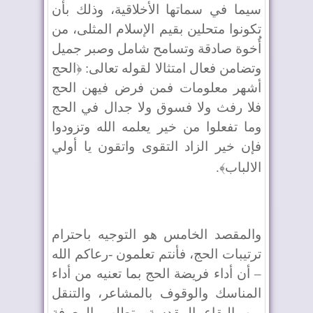
سيما في سماتها الأخلاقية، وذلك بأن
تكونوا متحلين بقيم الإسلام المثلى، من
أُخوة صادقة وتسامح شامل وصبر جميل
وتضامن فعال امتثالا لقوله تعالى: ﴿الحج
أشهر معلومات فمن فرض فيهن الحج
فلا رفث ولا فسوق ولا جدال في الحج
وما تفعلوا من خير يعلمه الله وتزودوا
فإن خير الزاد التقوى واتقون يا أولي
الالباب﴾
.
والمقصد الخامس هو التوجيه باحترام
ترتيبات الحج، فأنتم تعلمون -رعاكم الله
– أن أداء فريضة الحج بما تعنيه من أداء
المناسك والوقوف بالمشاعر، والتنقل
بين البقاع المقدسة يتطلب المعرفة