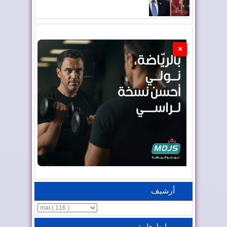
×
أرشيف
روابط هامة