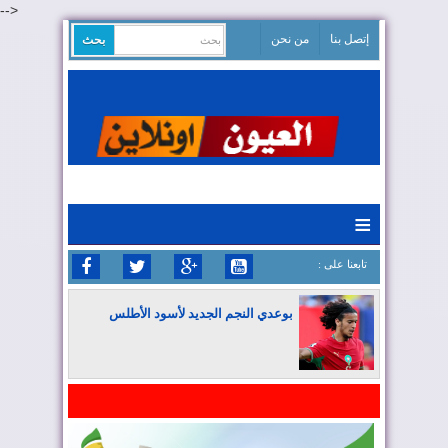
-->
إتصل بنا
من نحن
≡
: تابعنا على
بوعدي النجم الجديد لأسود الأطلس
المغرب يواصل كتابة التاريخ في المونديال