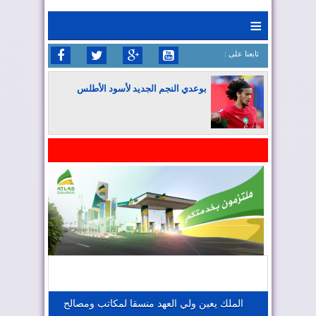
≡
: تابعنا على
بوعدي النجم الجديد لأسود الأطلس
المغرب يواصل كتابة التاريخ في المونديال
المغرب يعزز موقعه في صناعة الطيران
المغرب يجذب كبار المستثمرين
الملك يعين ولي العهد منسقا لمكاتب ومصالح