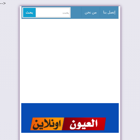
-->
إتصل بنا
من نحن