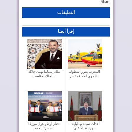
Share
التعليقات
إقرأ أيضا
المغرب يعزز أسطوله
ملك إسبانيا يهنئ جلالة
الجوي لمكافحة حر...
الملك بمناسب...
أحداث سبتة ومليلية ..
تختار أوطو هول موزعًا
وزارة الداخلي...
حصريًا لعلام...