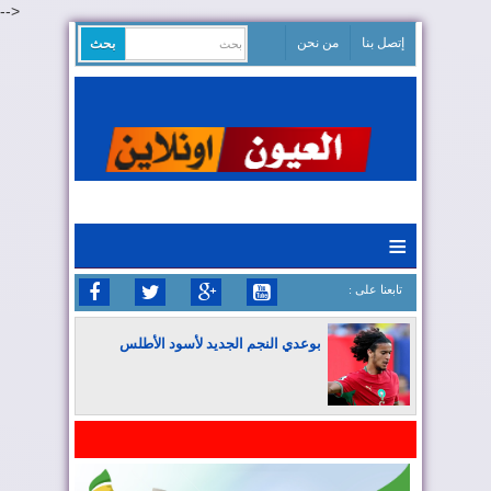
-->
إتصل بنا
من نحن
≡
: تابعنا على
بوعدي النجم الجديد لأسود الأطلس
المغرب يواصل كتابة التاريخ في المونديال