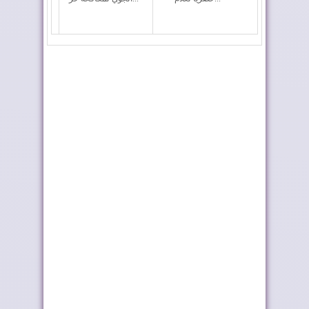
طريق ترامب .. رمز
أحداث سبتة ومليلية ..
للعلاقات المتميزة...
وزارة الداخلي...
العيون.. إطلاق مشاريع
الملك يطلق اسم
مائية وكهربائ...
"العيون" على فوج
الض...