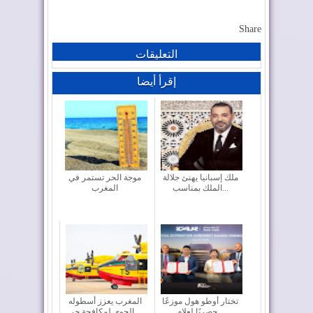
Share
التعليقات
إقرأ أيضا
ملك إسبانيا يهنئ جلالة
موجة الحر تستمر في
الملك بمناسب...
المغرب
تختار أوطو هول موزعًا
المغرب يعزز أسطوله
حصريًا لعلام...
الجوي لمكافحة حر...