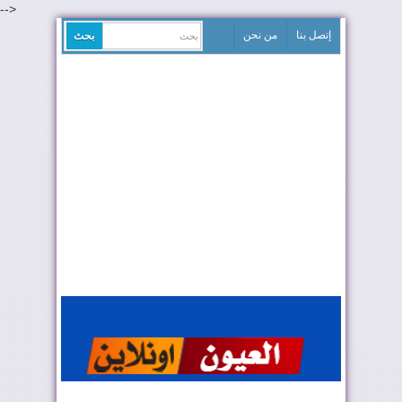
-->
إتصل بنا
من نحن