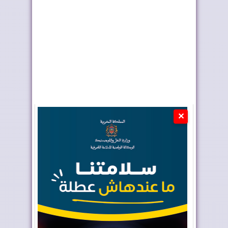
الض...
✕