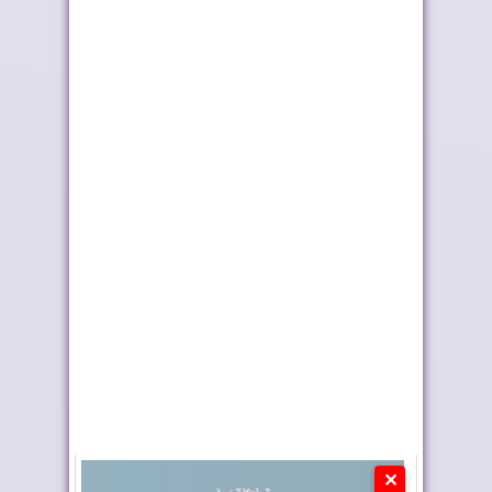
ماكرون يجدد دعم
المغرب والشيلي
فرنسا للصحراء المغر...
يعززان التعاون في مج...
إعادة القاصرين غير
وزارة التربية الوطنية
المرفوقين خيار ث...
تحدد مواعيد ا...
✕