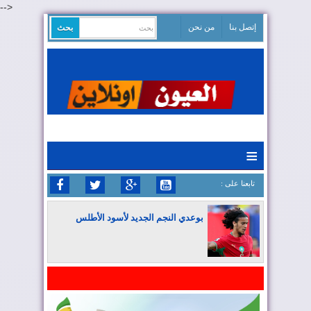
-->
إتصل بنا
من نحن
≡
: تابعنا على
بوعدي النجم الجديد لأسود الأطلس
المغرب يواصل كتابة التاريخ في المونديال