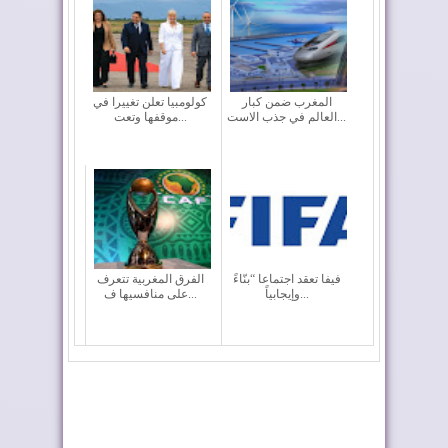
المغرب ضمن كبار
كولومبيا تعلن تغييرا في
العالم في جذب الاست...
موقفها وتعت...
فيفا تعقد اجتماعا “بنّاءً
الفرق المغربية تتعرف
وإيجابياً...
على منافسيها ف...