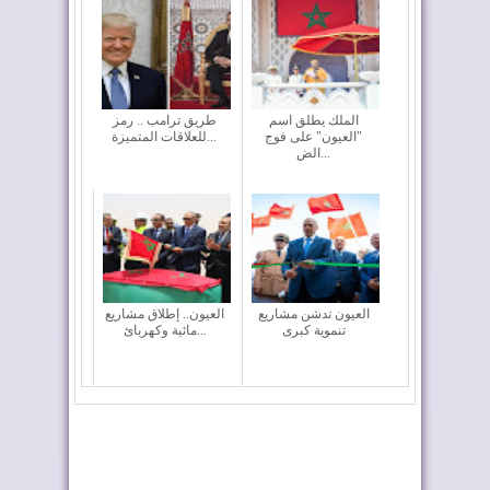
الملك يطلق اسم
طريق ترامب .. رمز
"العيون" على فوج
للعلاقات المتميزة...
الض...
العيون تدشن مشاريع
العيون.. إطلاق مشاريع
تنموية كبرى
مائية وكهربائ...