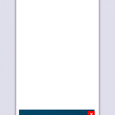
السفير الأمريكي لدى
حجز 61 كلغ من
المغرب يحل بمدي...
الكوكايين بالكركارات
الولايات المتحدة تجدد
بلغاريا تجدد دعمها
دعمها لمغربية...
لمبادرة الحكم ال...
✕