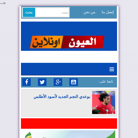
-->
إتصل بنا
من نحن
≡
: تابعنا على
بوعدي النجم الجديد لأسود الأطلس
المغرب يواصل كتابة التاريخ في المونديال