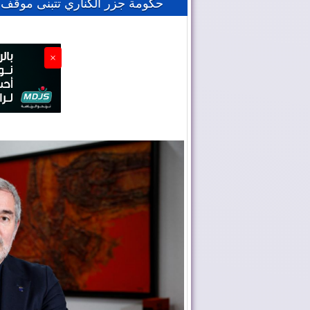
حكومة جزر الكناري تتبنى موقف م
×