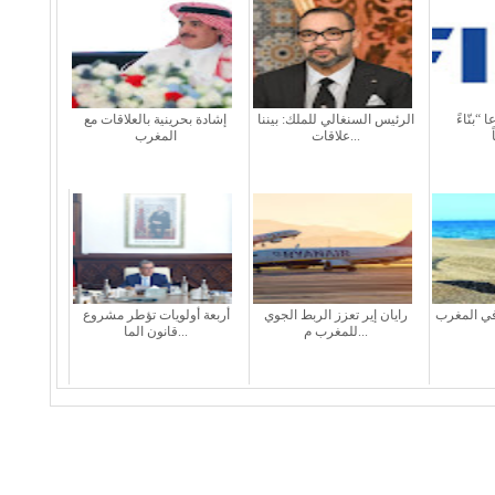
 “بنّاءً
الرئيس السنغالي للملك: بيننا
إشادة بحرينية بالعلاقات مع
علاقات...
المغرب
في المغرب
رايان إير تعزز الربط الجوي
أربعة أولويات تؤطر مشروع
للمغرب م...
قانون الما...