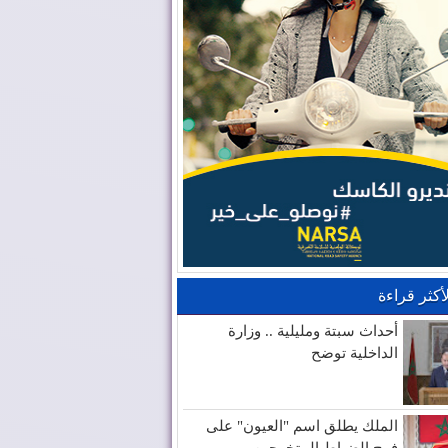
لأكثر قراءة
أحداث سبتة ومليلية .. وزارة
الداخلية توضح
الملك يطلق اسم "العيون" على
فوج الضباط المتخرجين