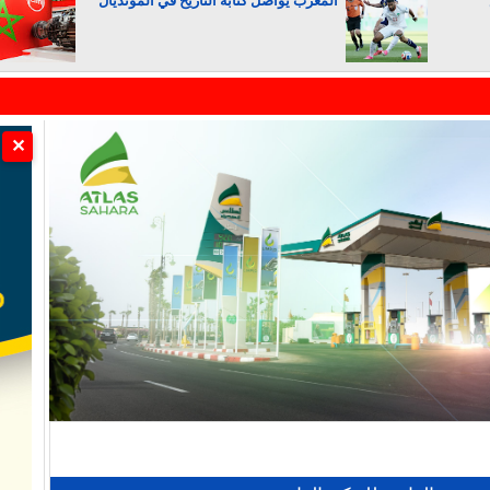
المغرب يواصل كتابة التاريخ في المونديال
الجزائر تستسلم لفرنسا
✕