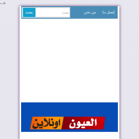
-->
إتصل بنا
من نحن