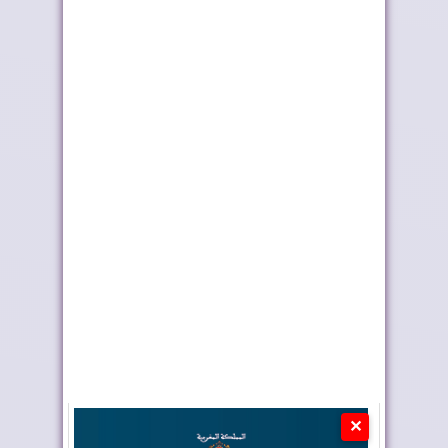
الجوي لمكافحة حر...
الملك بمناسب...
أحداث سبتة ومليلية ..
تختار أوطو هول موزعًا
وزارة الداخلي...
حصريًا لعلام...
✕