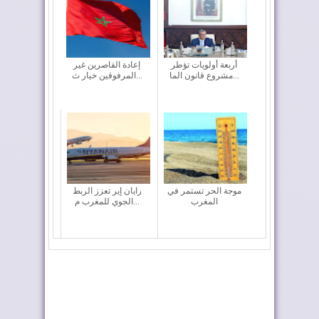
أربعة أولويات تؤطر
إعادة القاصرين غير
مشروع قانون الما...
المرفوقين خيار ث...
موجة الحر تستمر في
رايان إير تعزز الربط
المغرب
الجوي للمغرب م...
المغرب يعزز أسطوله
ملك إسبانيا يهنئ جلالة